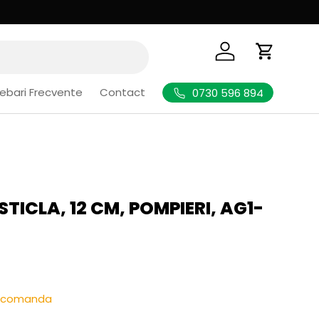
Logheaza-te
Cos de Cu
rebari Frecvente
Contact
0730 596 894
STICLA, 12 CM, POMPIERI, AG1-
l
re-comanda