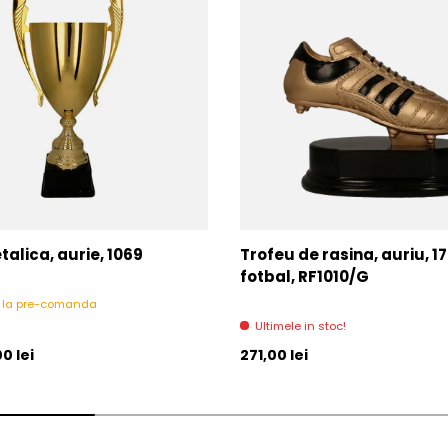
alica, aurie, 1069
Trofeu de rasina, auriu, 1
fotbal, RF1010/G
l la pre-comanda
Ultimele in stoc!
l
Pret initial
0 lei
271,00 lei