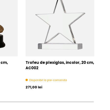
7 cm,
Trofeu de plexiglas, incolor, 20 cm,
Tro
AC002
Di
Disponibil la pre-comanda
Pret initial
Pret 
271,00 lei
271,