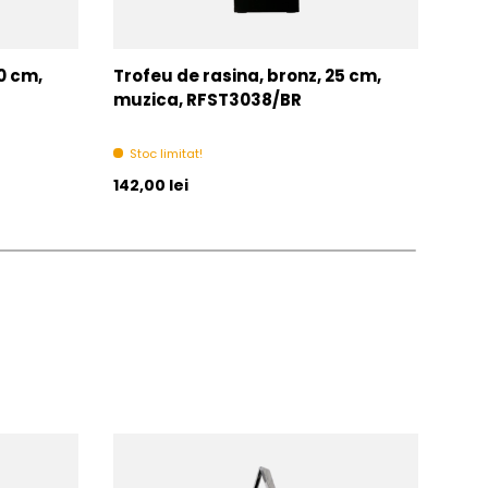
0 cm,
Trofeu de rasina, bronz, 25 cm,
Trof
muzica, RFST3038/BR
RFS
Stoc limitat!
In 
Pret initial
Pret 
142,00 lei
De la