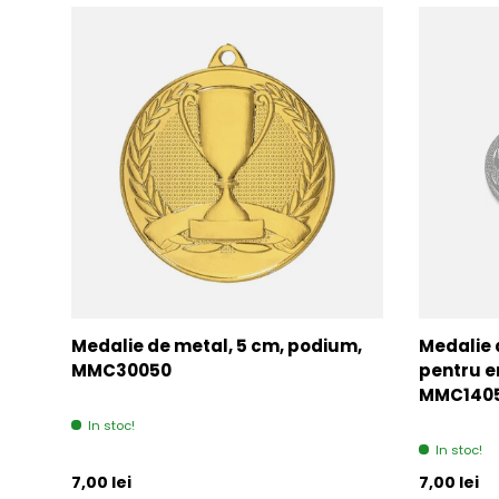
Medalie de metal, 5 cm, podium,
Medalie 
MMC30050
pentru e
MMC140
In stoc!
In stoc!
Pret initial
Pret initia
7,00 lei
7,00 lei