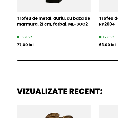
Trofeu de metal, auriu, cu baza de
Trofeu de
marmura, 21 cm, fotbal, ML-SOC2
RP2004
In stoc!
In stoc!
Pret initial
Pret initia
77,00 lei
63,00 lei
VIZUALIZATE RECENT: