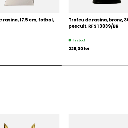
 rasina, 17.5 cm, fotbal,
Trofeu de rasina, bronz, 3
pescuit, RFST3039/BR
In stoc!
l
Pret initial
225,00 lei