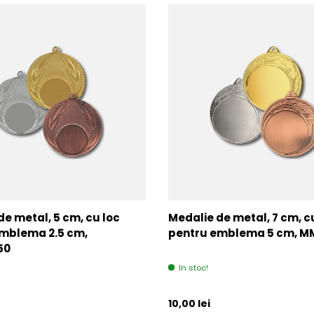
de metal, 5 cm, cu loc
Medalie de metal, 7 cm, c
mblema 2.5 cm,
pentru emblema 5 cm, 
50
In stoc!
l
Pret initial
10,00 lei