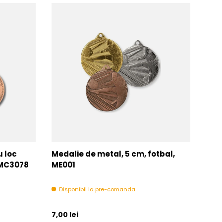
u loc
Medalie de metal, 5 cm, fotbal,
Med
MMC3078
ME001
MM
Disponibil la pre-comanda
In 
Pret initial
Pret 
7,00 lei
6,00