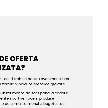
 DE OFERTA
IZATA?
ot ce iti trebuie pentru evenimentul tau:
er termic si placute metalice gravate.
e si instrumente de scris pana la cadouri
mente sportive, facem produse
tie de tema, termenul si bugetul tau.