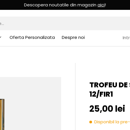
Descopera noutatile din magazin
aici
!
Oferta Personalizata
Despre noi
Int
TROFEU DE 
12/FIR1
Pret initia
25,00 lei
Disponibil la p