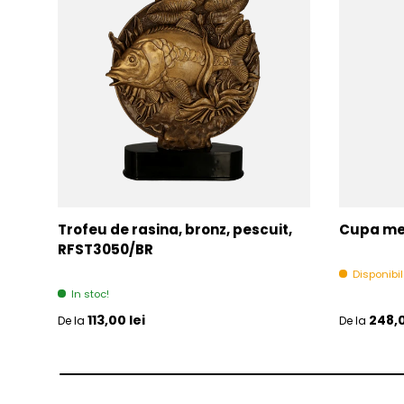
Trofeu de rasina, bronz, pescuit,
Cupa met
RFST3050/BR
Disponibi
In stoc!
Pret initial
Pret initia
113,00 lei
248,0
De la
De la