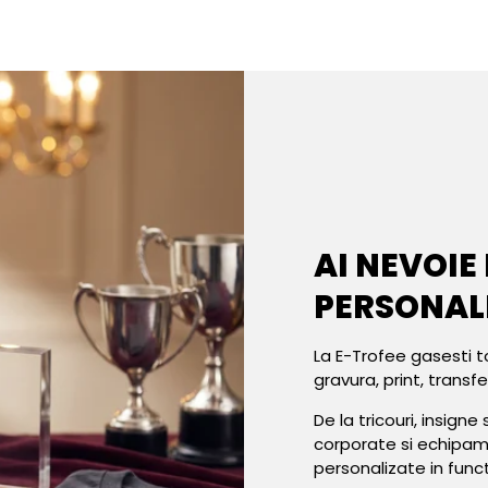
AI NEVOIE
PERSONAL
La E-Trofee gasesti t
gravura, print, transf
De la tricouri, insign
corporate si echipa
personalizate in func