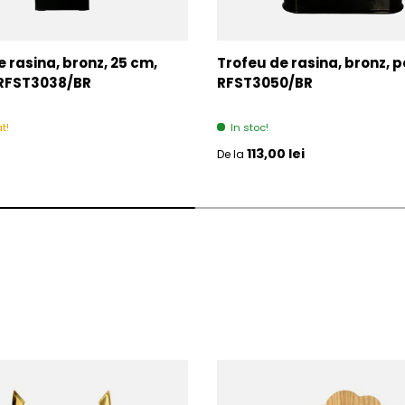
 rasina, bronz, 25 cm,
Trofeu de rasina, bronz, p
 RFST3038/BR
RFST3050/BR
t!
In stoc!
l
Pret initial
113,00 lei
De la