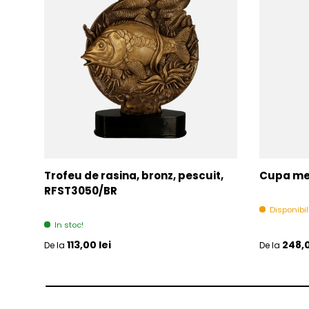
Trofeu de rasina, bronz, pescuit,
Cupa met
RFST3050/BR
Disponibi
In stoc!
Pret initial
Pret initia
113,00 lei
248,0
De la
De la