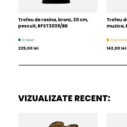
Trofeu de rasina, bronz, 30 cm,
Trofeu de
pescuit, RFST3039/BR
muzica,
In stoc!
Stoc limita
Pret initial
Pret initia
225,00 lei
142,00 lei
VIZUALIZATE RECENT: