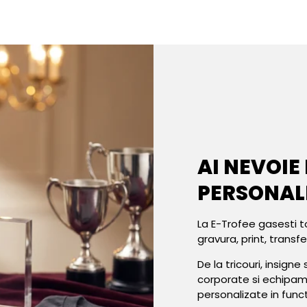
AI NEVOIE
PERSONAL
La E-Trofee gasesti t
gravura, print, transf
De la tricouri, insign
corporate si echipa
personalizate in func