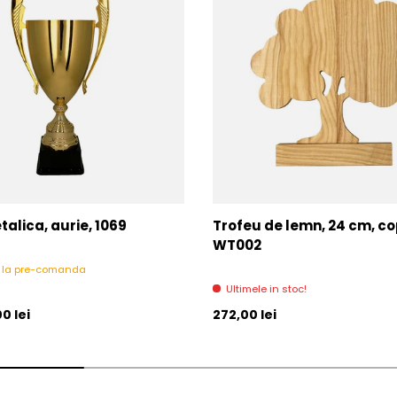
alica, aurie, 1069
Trofeu de lemn, 24 cm, c
WT002
l la pre-comanda
Ultimele in stoc!
l
Pret initial
0 lei
272,00 lei