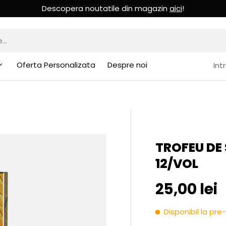
Descopera noutatile din magazin
aici
!
Oferta Personalizata
Despre noi
Int
TROFEU DE 
12/VOL
Pret initia
25,00 lei
Disponibil la p