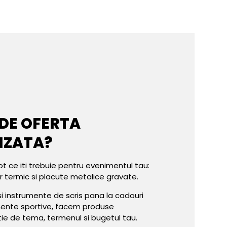
 DE OFERTA
IZATA?
ot ce iti trebuie pentru evenimentul tau:
er termic si placute metalice gravate.
e si instrumente de scris pana la cadouri
mente sportive, facem produse
tie de tema, termenul si bugetul tau.