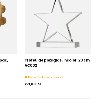
opac,
Trofeu de plexiglas, incolor, 20 cm,
Tro
AC002
Di
Disponibil la pre-comanda
Pret initial
Pret 
271,00 lei
271,