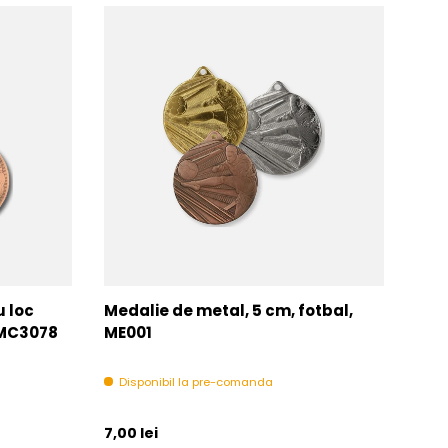
u loc
Medalie de metal, 5 cm, fotbal,
Med
MMC3078
ME001
MM
Disponibil la pre-comanda
In 
Pret initial
Pret 
7,00 lei
6,00