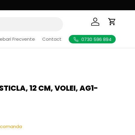
Logheaza-te
Cos de Cu
rebari Frecvente
Contact
0730 596 894
STICLA, 12 CM, VOLEI, AG1-
l
re-comanda