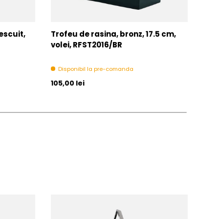
escuit,
Trofeu de rasina, bronz, 17.5 cm,
Trof
volei, RFST2016/BR
VL1
Disponibil la pre-comanda
In 
Pret initial
Pret 
105,00 lei
De la