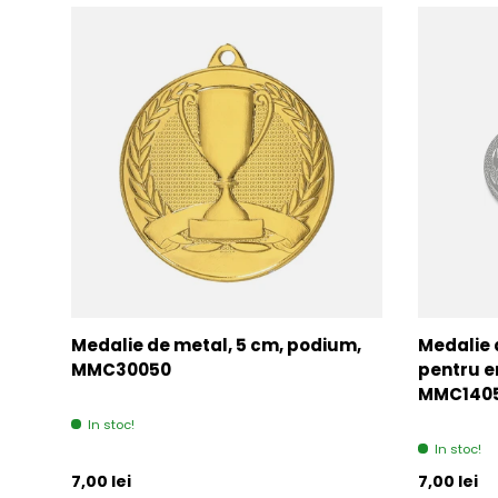
Medalie de metal, 5 cm, podium,
Medalie 
MMC30050
pentru e
MMC140
In stoc!
In stoc!
Pret initial
Pret initia
7,00 lei
7,00 lei