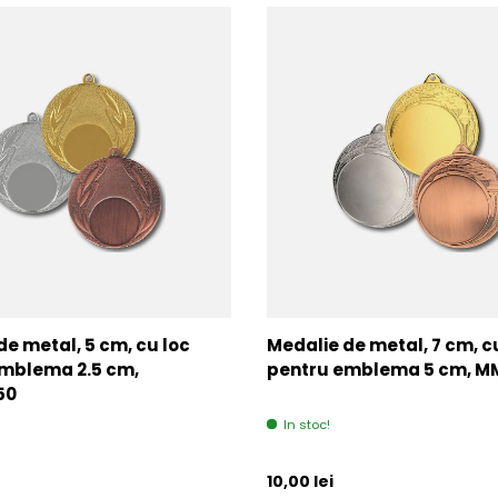
de metal, 5 cm, cu loc
Medalie de metal, 7 cm, c
mblema 2.5 cm,
pentru emblema 5 cm, 
50
In stoc!
l
Pret initial
10,00 lei