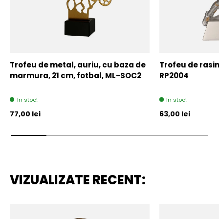
Trofeu de metal, auriu, cu baza de
Trofeu de rasin
marmura, 21 cm, fotbal, ML-SOC2
RP2004
In stoc!
In stoc!
Pret initial
Pret initial
77,00 lei
63,00 lei
VIZUALIZATE RECENT: