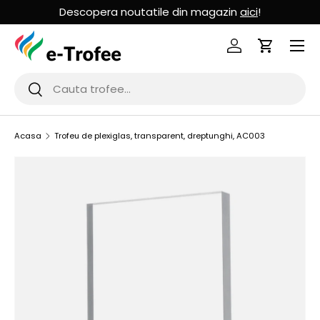
Descopera noutatile din magazin
aici
!
MERGI LA CONTINUT
Logheaza-te
Cos de Cu
Cauta
Cauta
Acasa
Trofeu de plexiglas, transparent, dreptunghi, AC003
SARI LA INFORMATIILE PRODUSULUI