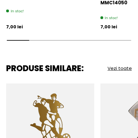
MMC14050
In stoc!
In stoc!
Pret initial
Pret initial
7,00 lei
7,00 lei
PRODUSE SIMILARE:
Vezi toate