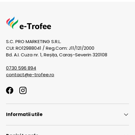
S.C. PRO MARKETING S.R.L.
CUI: RO12988041 / Reg.Com: J11/121/2000
Bd. A.I. Cuza nr. 1, Reșița, Caraș-Severin 320108
0730 596 894
contact@e-trofee.ro
Facebook
Instagram
Informatii utile