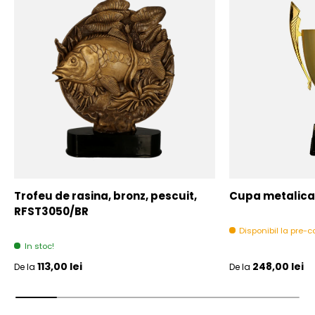
Trofeu de rasina, bronz, pescuit,
Cupa metalica,
RFST3050/BR
Disponibil la pre
In stoc!
Pret initial
Pret initial
113,00 lei
248,00 lei
De la
De la