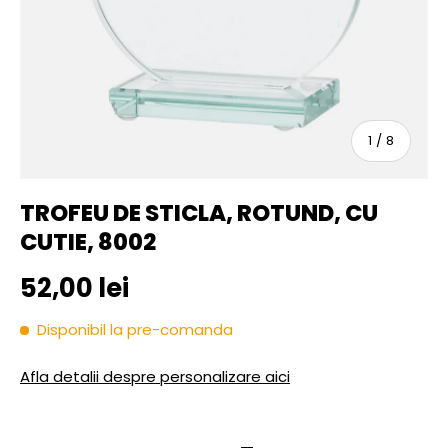
sau
1
/
8
TROFEU DE STICLA, ROTUND, CU
CUTIE, 8002
Pret initial
52,00 lei
Disponibil la pre-comanda
Afla detalii despre personalizare aici