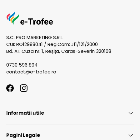
S.C. PRO MARKETING S.R.L.
CUI: RO12988041 / Reg.Com: J11/121/2000
Bd. A.I. Cuza nr. 1, Reșița, Caraș-Severin 320108
0730 596 894
contact@e-trofee.ro
Facebook
Instagram
Informatii utile
Pagini Legale