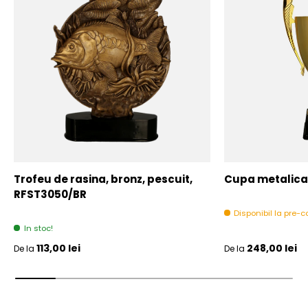
Trofeu de rasina, bronz, pescuit,
Cupa metalica,
RFST3050/BR
Disponibil la pre
In stoc!
Pret initial
Pret initial
113,00 lei
248,00 lei
De la
De la