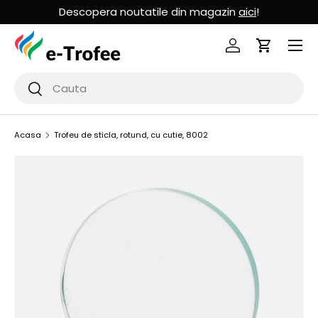
Descopera noutatile din magazin
aici
!
MERGI LA CONTINUT
Logheaza-te
Cos de Cu
Cauta
Cauta
Acasa
Trofeu de sticla, rotund, cu cutie, 8002
SARI LA INFORMATIILE PRODUSULUI