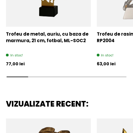
Trofeu de metal, auriu, cu baza de
Trofeu de rasin
marmura, 21 cm, fotbal, ML-SOC2
RP2004
In stoc!
In stoc!
Pret initial
Pret initial
77,00 lei
63,00 lei
VIZUALIZATE RECENT: