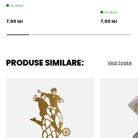
In stoc!
In stoc!
Pret initial
Pret initial
7,00 lei
7,00 lei
PRODUSE SIMILARE:
Vezi toate