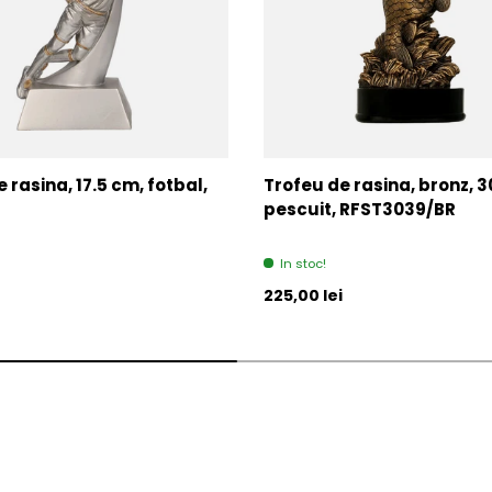
 rasina, 17.5 cm, fotbal,
Trofeu de rasina, bronz, 3
pescuit, RFST3039/BR
In stoc!
l
Pret initial
225,00 lei