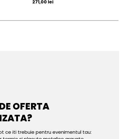
Pret initial
Pret 
271,00 lei
272,
 DE OFERTA
IZATA?
ot ce iti trebuie pentru evenimentul tau:
er termic si placute metalice gravate.