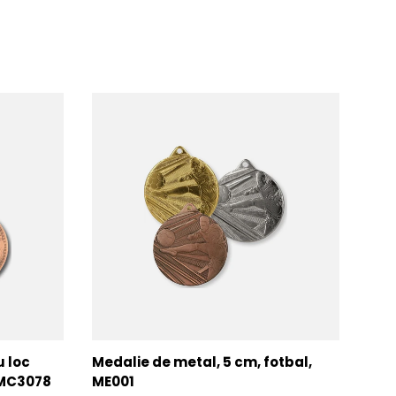
u loc
Medalie de metal, 5 cm, fotbal,
Med
MMC3078
ME001
MM