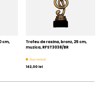
0 cm,
Trofeu de rasina, bronz, 25 cm,
Trof
muzica, RFST3038/BR
RFS
Stoc limitat!
In 
Pret initial
Pret 
142,00 lei
De la