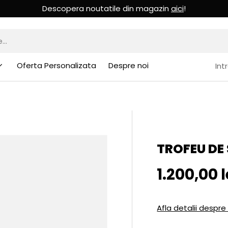
Descopera noutatile din magazin
aici
!
Oferta Personalizata
Despre noi
Int
TROFEU DE 
Pret initia
1.200,00 l
Afla detalii despre