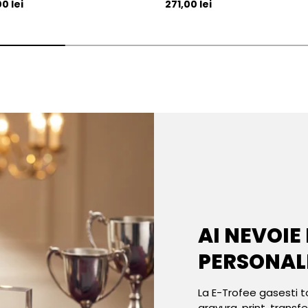
l
Pret initial
0 lei
271,00 lei
AI NEVOIE
PERSONAL
La E-Trofee gasesti t
gravura, print, transf