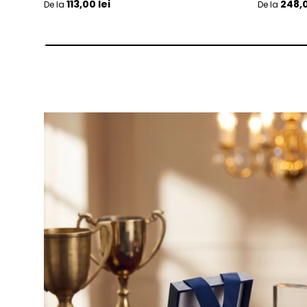
Pret initial
Pret initia
113,00 lei
248,0
De la
De la