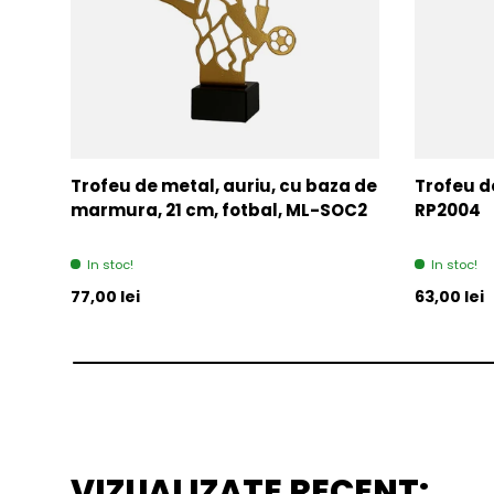
Trofeu de metal, auriu, cu baza de
Trofeu de
marmura, 21 cm, fotbal, ML-SOC2
RP2004
In stoc!
In stoc!
Pret initial
Pret initia
77,00 lei
63,00 lei
VIZUALIZATE RECENT: