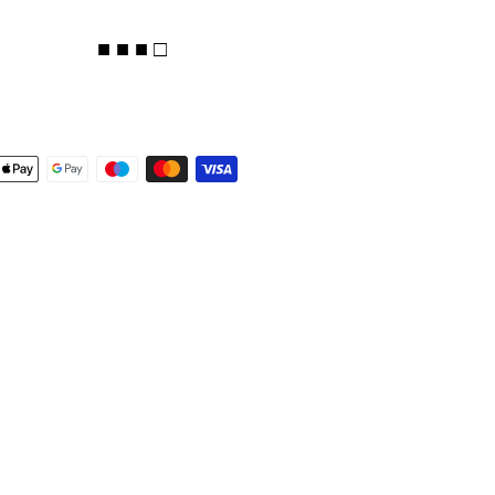
■ ■ ■ □