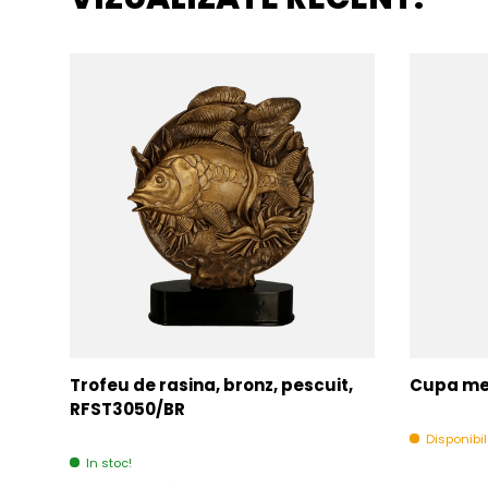
Trofeu de rasina, bronz, pescuit,
Cupa met
RFST3050/BR
Disponibi
In stoc!