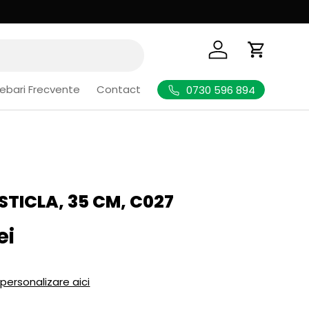
Logheaza-te
Cos de Cu
rebari Frecvente
Contact
0730 596 894
STICLA, 35 CM, C027
l
ei
 personalizare aici