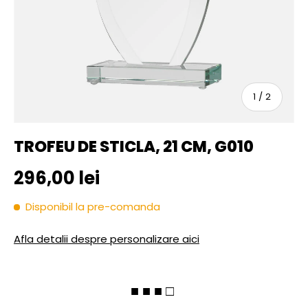
sau
1
/
2
TROFEU DE STICLA, 21 CM, G010
Pret initial
296,00 lei
Disponibil la pre-comanda
Afla detalii despre personalizare aici
■ ■ ■ □