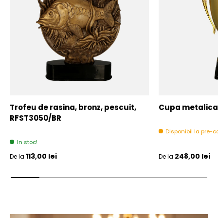
Trofeu de rasina, bronz, pescuit,
Cupa metalica,
RFST3050/BR
Disponibil la pre
In stoc!
Pret initial
Pret initial
113,00 lei
248,00 lei
De la
De la