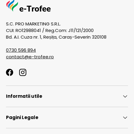
S.C. PRO MARKETING S.R.L.
CUI: RO12988041 / Reg.Com: J11/121/2000
Bd. A.I. Cuza nr. 1, Reșița, Caraș-Severin 320108
0730 596 894
contact@e-trofee.ro
Facebook
Instagram
Informatii utile
Pagini Legale