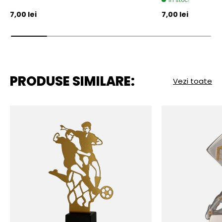
In stoc!
Pret initial
Pret initial
7,00 lei
7,00 lei
PRODUSE SIMILARE:
Vezi toate