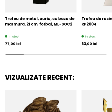
Trofeu de metal, auriu, cu baza de
Trofeu de rasin
marmura, 21 cm, fotbal, ML-SOC2
RP2004
In stoc!
In stoc!
Pret initial
Pret initial
77,00 lei
63,00 lei
VIZUALIZATE RECENT: