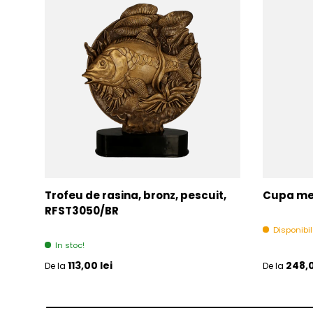
Trofeu de rasina, bronz, pescuit,
Cupa met
RFST3050/BR
Disponibi
In stoc!
Pret initial
Pret initia
113,00 lei
248,0
De la
De la