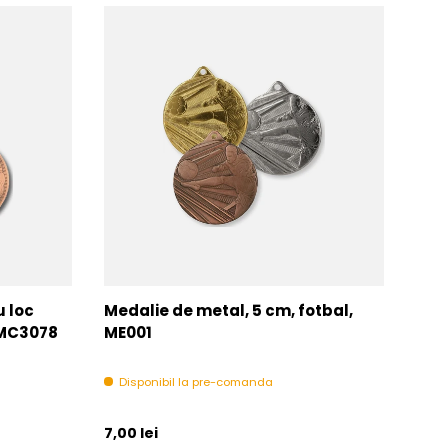
u loc
Medalie de metal, 5 cm, fotbal,
Med
MMC3078
ME001
MM
Disponibil la pre-comanda
In 
Pret initial
Pret 
7,00 lei
6,00