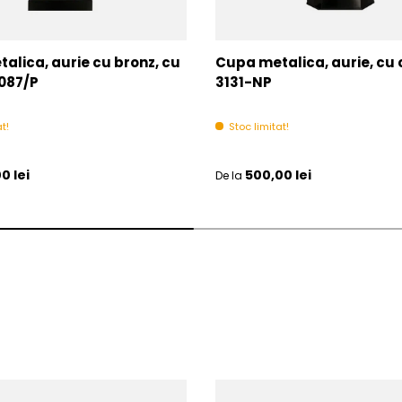
alica, aurie cu bronz, cu
Cupa metalica, aurie, cu
087/P
3131-NP
t!
Stoc limitat!
l
Pret initial
0 lei
500,00 lei
De la