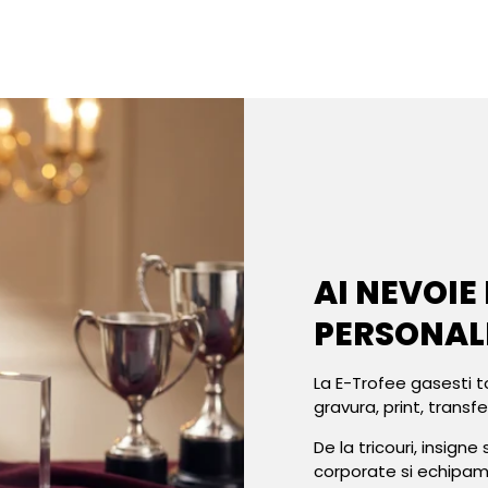
AI NEVOIE
PERSONAL
La E-Trofee gasesti t
gravura, print, transf
De la tricouri, insign
corporate si echipa