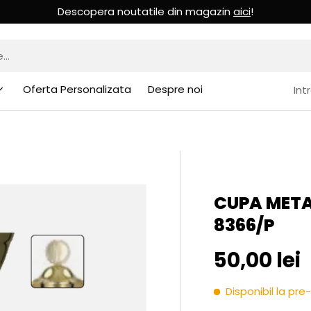
Descopera noutatile din magazin
aici
!
Oferta Personalizata
Despre noi
Int
CUPA META
8366/P
Pret initia
50,00 lei
Disponibil la p