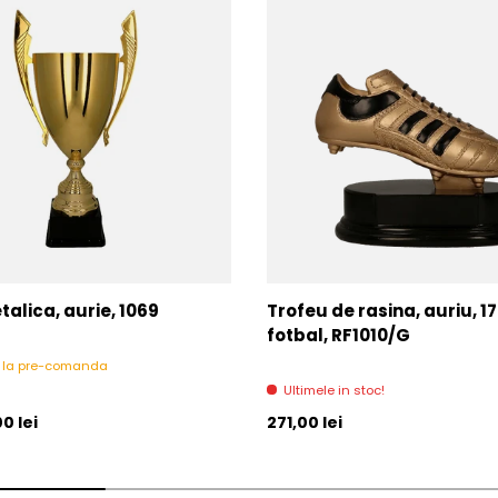
alica, aurie, 1069
Trofeu de rasina, auriu, 1
fotbal, RF1010/G
l la pre-comanda
Ultimele in stoc!
l
Pret initial
0 lei
271,00 lei