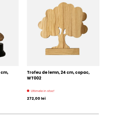
7 cm,
Trofeu de lemn, 24 cm, copac,
Tro
WT002
Di
Ultimele in stoc!
Pret initial
Pret 
272,00 lei
271,