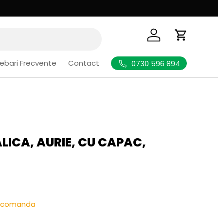
Logheaza-te
Cos de Cu
rebari Frecvente
Contact
0730 596 894
LICA, AURIE, CU CAPAC,
l
re-comanda