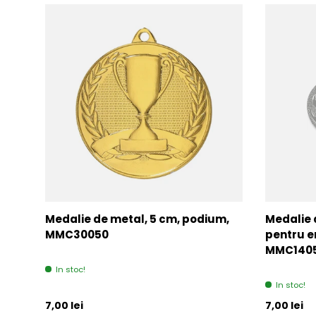
Medalie de metal, 5 cm, podium,
Medalie 
MMC30050
pentru e
MMC140
In stoc!
In stoc!
Pret initial
Pret initia
7,00 lei
7,00 lei