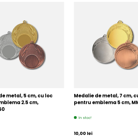
de metal, 5 cm, cu loc
Medalie de metal, 7 cm, c
mblema 2.5 cm,
pentru emblema 5 cm, 
50
In stoc!
l
Pret initial
10,00 lei