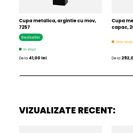
Cupa metalica, argintie cu mov,
Cupa met
7257
capac, 2
Bestseller
Stoc limita
In stoc!
Pret initial
Pret initia
41,00 lei
292,0
De la
De la
VIZUALIZATE RECENT: