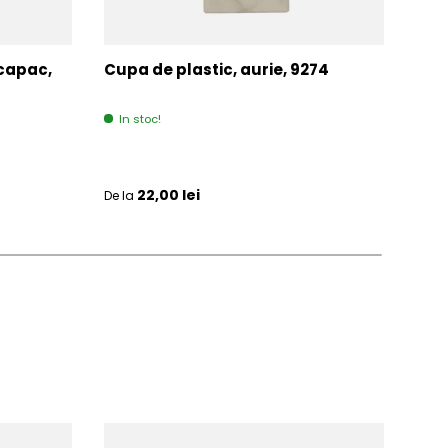
 capac,
Cupa de plastic, aurie, 9274
Cup
313
In stoc!
Ult
Pret initial
Pret 
22,00 lei
De la
De la