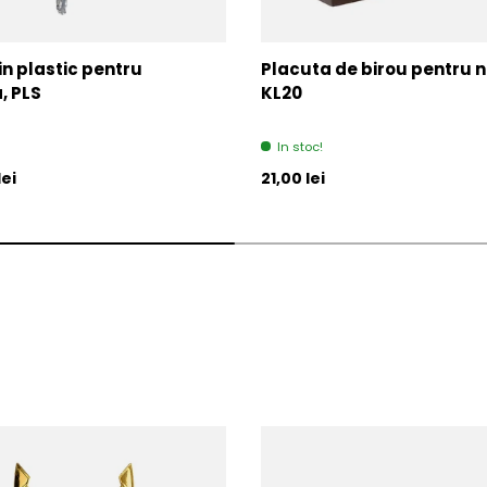
in plastic pentru
Placuta de birou pentru 
, PLS
KL20
In stoc!
l
Pret initial
lei
21,00 lei