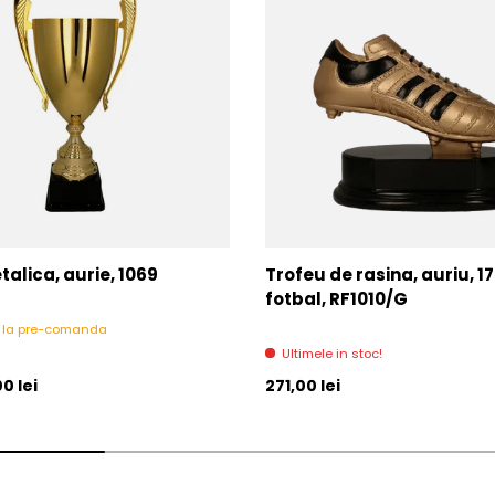
alica, aurie, 1069
Trofeu de rasina, auriu, 1
fotbal, RF1010/G
l la pre-comanda
Ultimele in stoc!
l
Pret initial
0 lei
271,00 lei