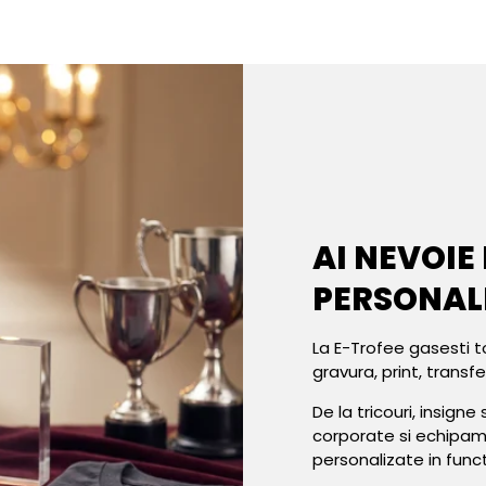
AI NEVOIE
PERSONAL
La E-Trofee gasesti t
gravura, print, transf
De la tricouri, insign
corporate si echipa
personalizate in func