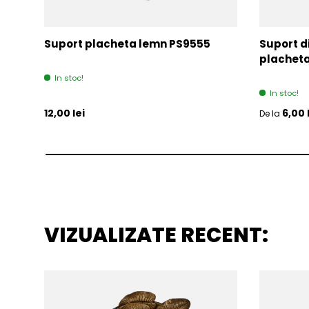
Suport placheta lemn PS9555
Suport d
placheta
In stoc!
In stoc!
Pret initial
Pret initia
12,00 lei
6,00 
De la
VIZUALIZATE RECENT: