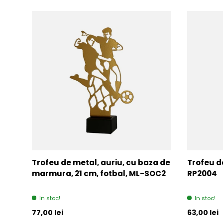
Trofeu de metal, auriu, cu baza de
Trofeu de
marmura, 21 cm, fotbal, ML-SOC2
RP2004
In stoc!
In stoc!
Pret initial
Pret initia
77,00 lei
63,00 lei