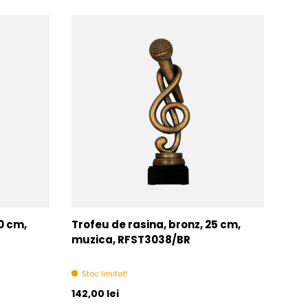
0 cm,
Trofeu de rasina, bronz, 25 cm,
Trof
muzica, RFST3038/BR
RFS
Stoc limitat!
In 
Pret initial
Pret 
142,00 lei
De la