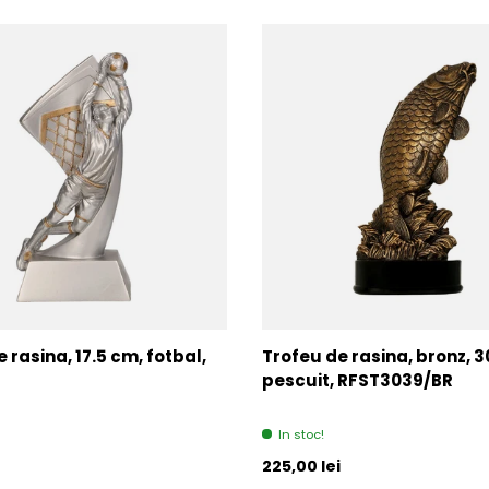
 rasina, 17.5 cm, fotbal,
Trofeu de rasina, bronz, 3
pescuit, RFST3039/BR
In stoc!
l
Pret initial
225,00 lei