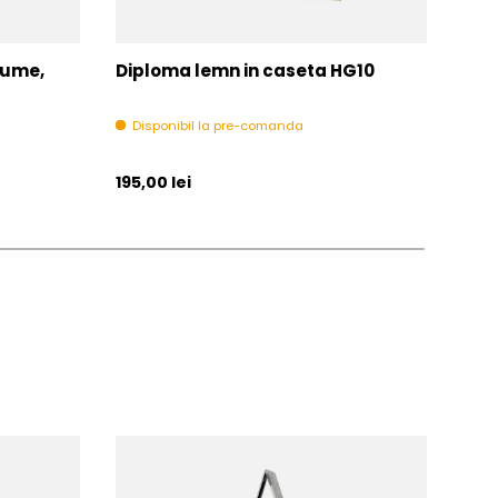
nume,
Diploma lemn in caseta HG10
Dip
Disponibil la pre-comanda
Di
Pret initial
Pret 
195,00 lei
195,