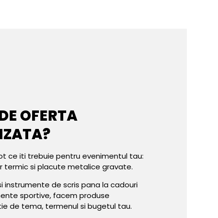
 DE OFERTA
IZATA?
ot ce iti trebuie pentru evenimentul tau:
er termic si placute metalice gravate.
e si instrumente de scris pana la cadouri
mente sportive, facem produse
tie de tema, termenul si bugetul tau.