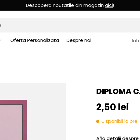
Descopera noutatile din magazin
aici
!
Oferta Personalizata
Despre noi
Int
DIPLOMA C
Pret initia
2,50 lei
Disponibil la p
Afla detalii despre