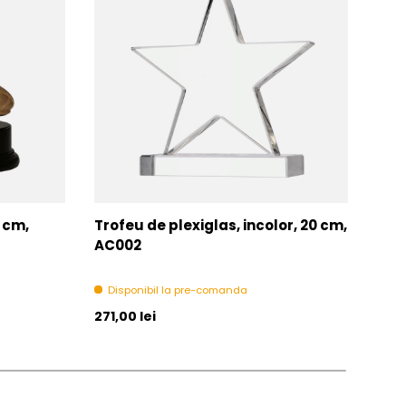
7 cm,
Trofeu de plexiglas, incolor, 20 cm,
Tro
AC002
Di
Disponibil la pre-comanda
Pret initial
Pret 
271,00 lei
271,