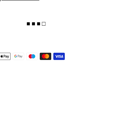
■ ■ ■ □