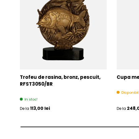
Trofeu de rasina, bronz, pescuit,
Cupa met
RFST3050/BR
Disponibi
In stoc!
Pret initial
Pret initia
113,00 lei
248,0
De la
De la