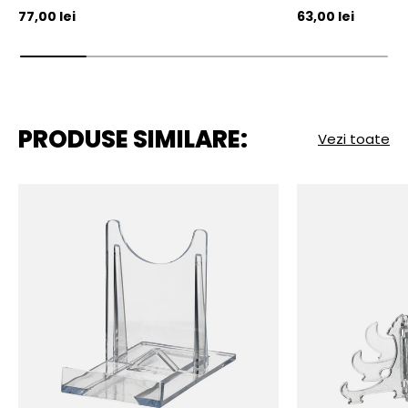
Pret initial
Pret initial
77,00 lei
63,00 lei
PRODUSE SIMILARE:
Vezi toate