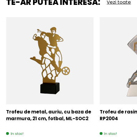
TE-AR PUTEA INTERESA:
Vezi toate
Trofeu de metal, auriu, cu baza de
Trofeu de rasin
marmura, 21 cm, fotbal, ML-SOC2
RP2004
In stoc!
In stoc!