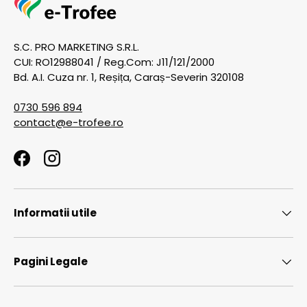
S.C. PRO MARKETING S.R.L.
CUI: RO12988041 / Reg.Com: J11/121/2000
Bd. A.I. Cuza nr. 1, Reșița, Caraș-Severin 320108
0730 596 894
contact@e-trofee.ro
Facebook
Instagram
Informatii utile
Pagini Legale