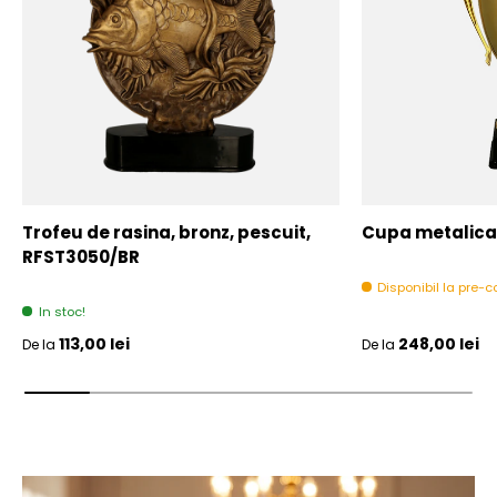
Trofeu de rasina, bronz, pescuit,
Cupa metalica,
RFST3050/BR
Disponibil la pre
In stoc!
Pret initial
Pret initial
113,00 lei
248,00 lei
De la
De la