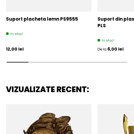
Suport placheta lemn PS9555
Suport din plas
PLS
In stoc!
In stoc!
Pret initial
Pret initial
12,00 lei
6,00 lei
De la
VIZUALIZATE RECENT: