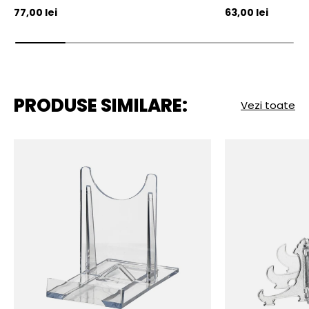
Pret initial
Pret initial
77,00 lei
63,00 lei
PRODUSE SIMILARE:
Vezi toate