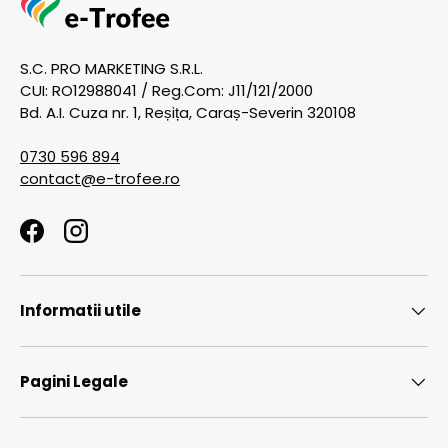
S.C. PRO MARKETING S.R.L.
CUI: RO12988041 / Reg.Com: J11/121/2000
Bd. A.I. Cuza nr. 1, Reșița, Caraș-Severin 320108
0730 596 894
contact@e-trofee.ro
Facebook
Instagram
Informatii utile
Pagini Legale