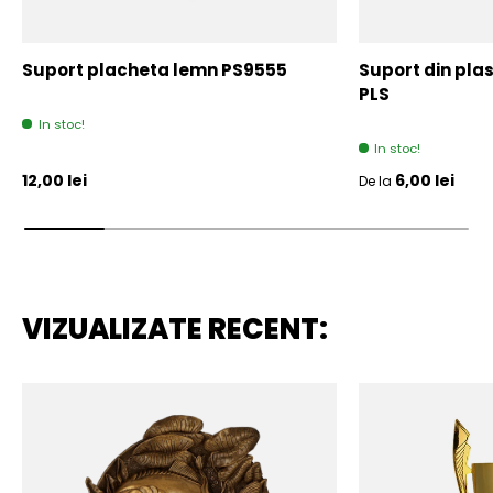
Suport placheta lemn PS9555
Suport din plas
PLS
In stoc!
In stoc!
Pret initial
Pret initial
12,00 lei
6,00 lei
De la
VIZUALIZATE RECENT: