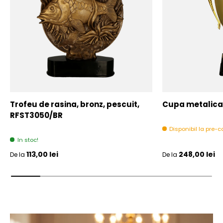
Trofeu de rasina, bronz, pescuit,
Cupa metalica,
RFST3050/BR
Disponibil la pre
In stoc!
Pret initial
Pret initial
113,00 lei
248,00 lei
De la
De la