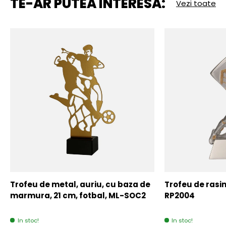
TE-AR PUTEA INTERESA:
Vezi toate
Trofeu de metal, auriu, cu baza de
Trofeu de rasin
marmura, 21 cm, fotbal, ML-SOC2
RP2004
In stoc!
In stoc!