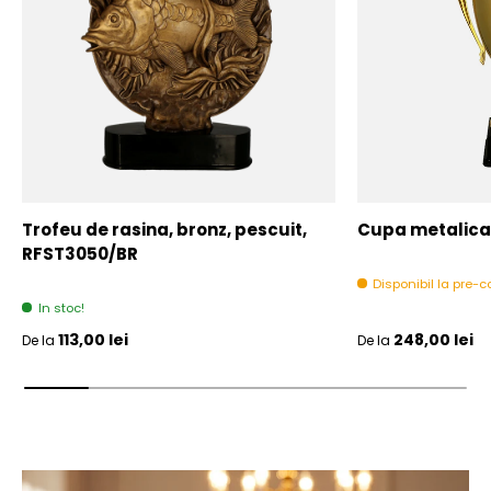
Trofeu de rasina, bronz, pescuit,
Cupa metalica,
RFST3050/BR
Disponibil la pre
In stoc!
Pret initial
Pret initial
113,00 lei
248,00 lei
De la
De la