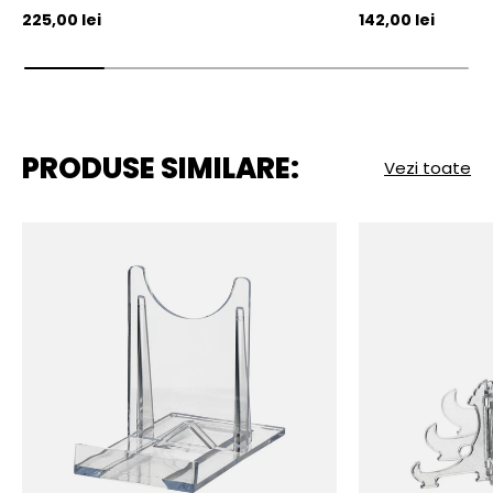
Pret initial
Pret initial
225,00 lei
142,00 lei
PRODUSE SIMILARE:
Vezi toate