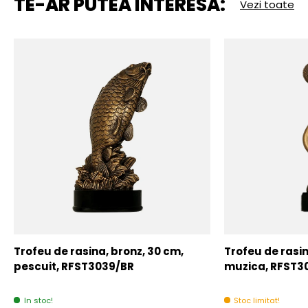
TE-AR PUTEA INTERESA:
Vezi toate
Trofeu de rasina, bronz, 30 cm,
Trofeu de rasin
pescuit, RFST3039/BR
muzica, RFST3
In stoc!
Stoc limitat!