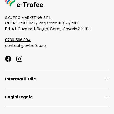
S.C. PRO MARKETING S.R.L.
CUI: RO12988041 / Reg.Com: J11/121/2000
Bd. A.I. Cuza nr. 1, Reșița, Caraș-Severin 320108
0730 596 894
contact@e-trofee.ro
Facebook
Instagram
Informatii utile
Pagini Legale