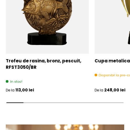
Trofeu de rasina, bronz, pescuit,
Cupa metalica,
RFST3050/BR
Disponibil la pre
In stoc!
Pret initial
Pret initial
113,00 lei
248,00 lei
De la
De la