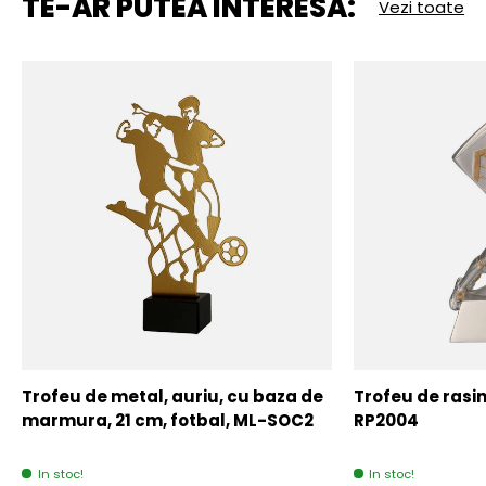
TE-AR PUTEA INTERESA:
Vezi toate
Trofeu de metal, auriu, cu baza de
Trofeu de rasin
marmura, 21 cm, fotbal, ML-SOC2
RP2004
In stoc!
In stoc!