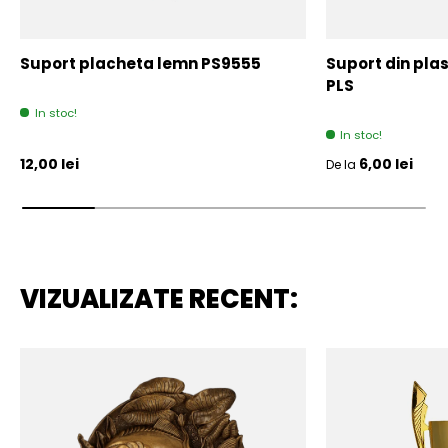
Suport placheta lemn PS9555
Suport din plas
PLS
In stoc!
In stoc!
Pret initial
Pret initial
12,00 lei
6,00 lei
De la
VIZUALIZATE RECENT: