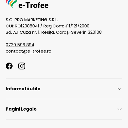
S.C. PRO MARKETING S.R.L.
CUI: RO12988041 / Reg.Com: J11/121/2000
Bd. A.I. Cuza nr. 1, Reșița, Caraș-Severin 320108
0730 596 894
contact@e-trofee.ro
Facebook
Instagram
Informatii utile
Pagini Legale