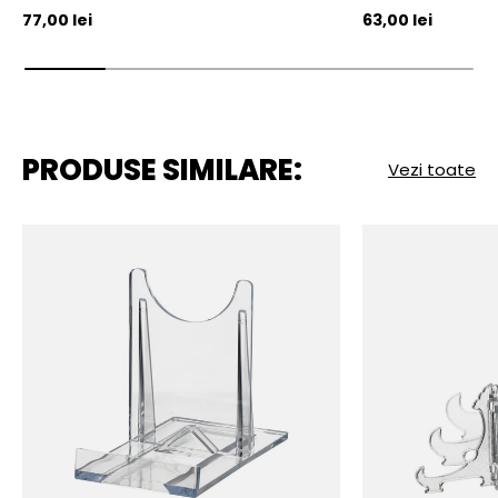
Pret initial
Pret initial
77,00 lei
63,00 lei
PRODUSE SIMILARE:
Vezi toate