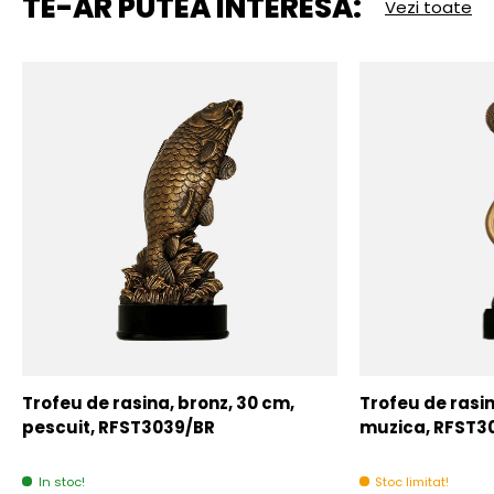
TE-AR PUTEA INTERESA:
Vezi toate
Trofeu de rasina, bronz, 30 cm,
Trofeu de rasin
pescuit, RFST3039/BR
muzica, RFST3
In stoc!
Stoc limitat!