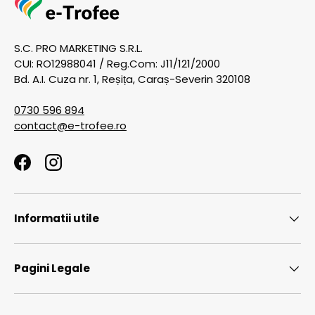
S.C. PRO MARKETING S.R.L.
CUI: RO12988041 / Reg.Com: J11/121/2000
Bd. A.I. Cuza nr. 1, Reșița, Caraș-Severin 320108
0730 596 894
contact@e-trofee.ro
Facebook
Instagram
Informatii utile
Pagini Legale