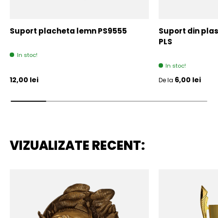
Suport placheta lemn PS9555
Suport din plas
PLS
In stoc!
In stoc!
Pret initial
Pret initial
12,00 lei
6,00 lei
De la
VIZUALIZATE RECENT: