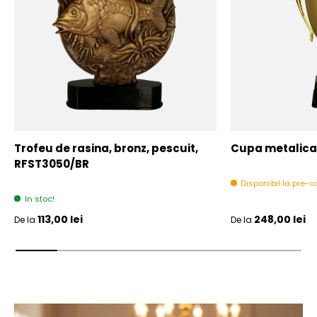
Trofeu de rasina, bronz, pescuit,
Cupa metalica,
RFST3050/BR
Disponibil la pre
In stoc!
Pret initial
Pret initial
113,00 lei
248,00 lei
De la
De la