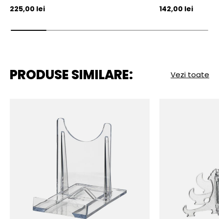
Pret initial
Pret initial
225,00 lei
142,00 lei
PRODUSE SIMILARE:
Vezi toate