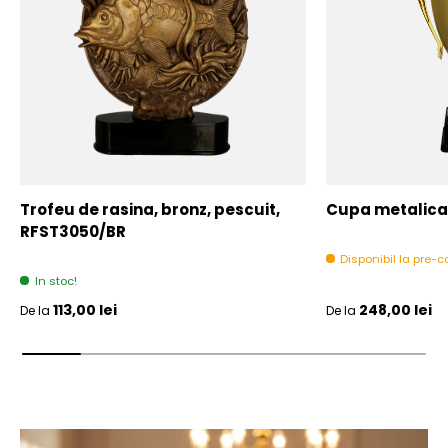
Trofeu de rasina, bronz, pescuit,
Cupa metalica,
RFST3050/BR
Disponibil la pre
In stoc!
Pret initial
Pret initial
113,00 lei
248,00 lei
De la
De la