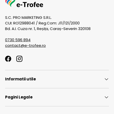
S.C. PRO MARKETING S.R.L.
CUI: RO12988041 / Reg.Com: J11/121/2000
Bd. A.I. Cuza nr. 1, Reșița, Caraș-Severin 320108
0730 596 894
contact@e-trofee.ro
Facebook
Instagram
Informatii utile
Pagini Legale