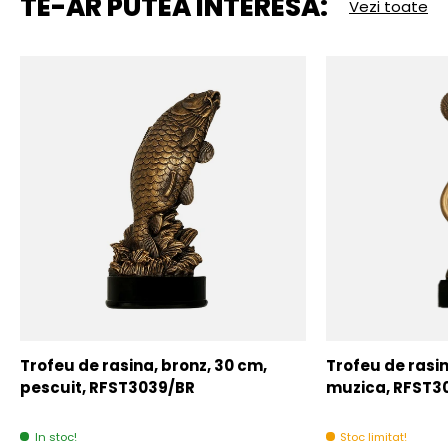
TE-AR PUTEA INTERESA:
Vezi toate
Trofeu de rasina, bronz, 30 cm,
Trofeu de rasin
pescuit, RFST3039/BR
muzica, RFST3
In stoc!
Stoc limitat!