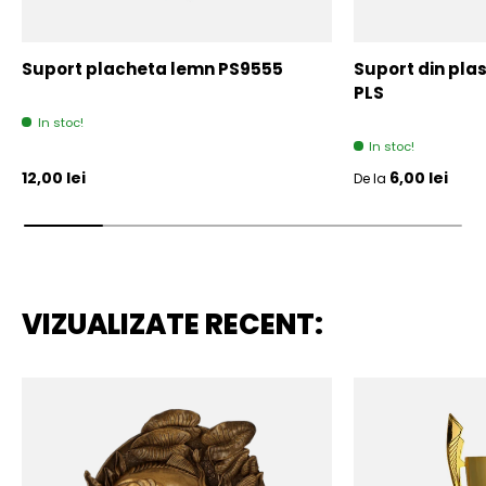
Suport placheta lemn PS9555
Suport din plas
PLS
In stoc!
In stoc!
Pret initial
Pret initial
12,00 lei
6,00 lei
De la
VIZUALIZATE RECENT: