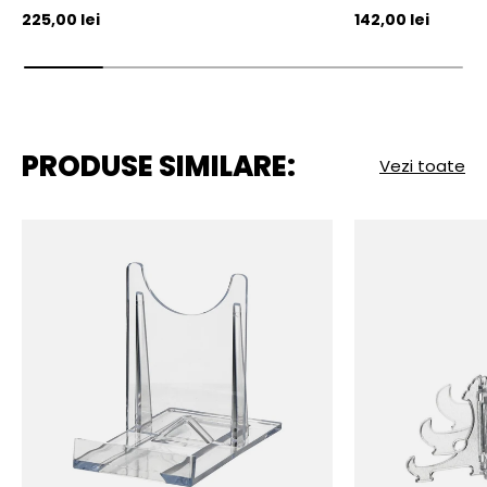
Pret initial
Pret initial
225,00 lei
142,00 lei
PRODUSE SIMILARE:
Vezi toate