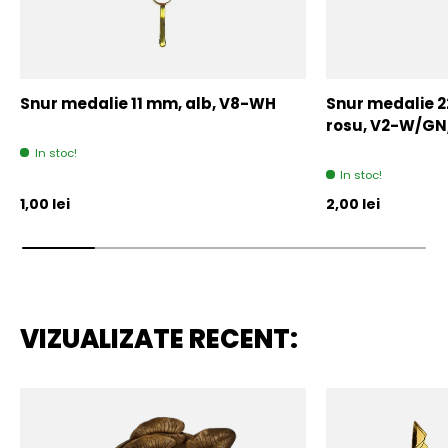
Snur medalie 11 mm, alb, V8-WH
Snur medalie 
rosu, V2-W/GN
In stoc!
In stoc!
Pret initial
Pret initial
1,00 lei
2,00 lei
VIZUALIZATE RECENT: