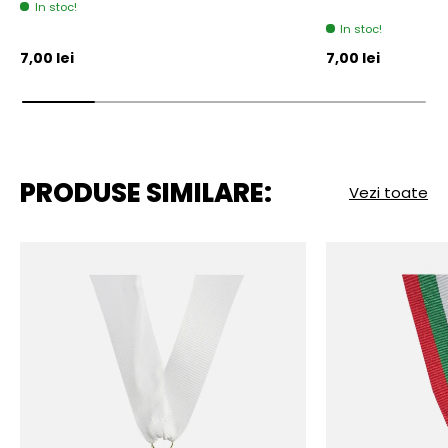
In stoc!
In stoc!
Pret initial
Pret initial
7,00 lei
7,00 lei
PRODUSE SIMILARE:
Vezi toate