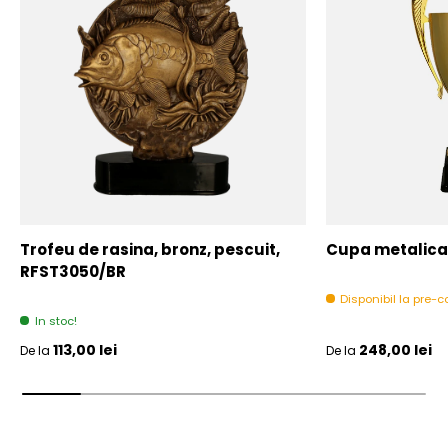
Trofeu de rasina, bronz, pescuit,
Cupa metalica,
RFST3050/BR
Disponibil la pre
In stoc!
Pret initial
Pret initial
113,00 lei
248,00 lei
De la
De la