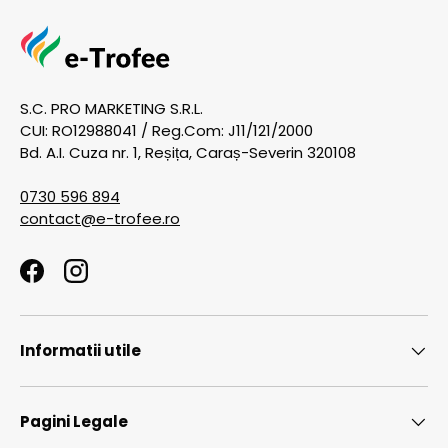
S.C. PRO MARKETING S.R.L.
CUI: RO12988041 / Reg.Com: J11/121/2000
Bd. A.I. Cuza nr. 1, Reșița, Caraș-Severin 320108
0730 596 894
contact@e-trofee.ro
Facebook
Instagram
Informatii utile
Pagini Legale