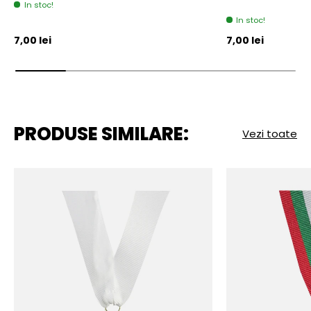
In stoc!
In stoc!
Pret initial
Pret initial
7,00 lei
7,00 lei
PRODUSE SIMILARE:
Vezi toate