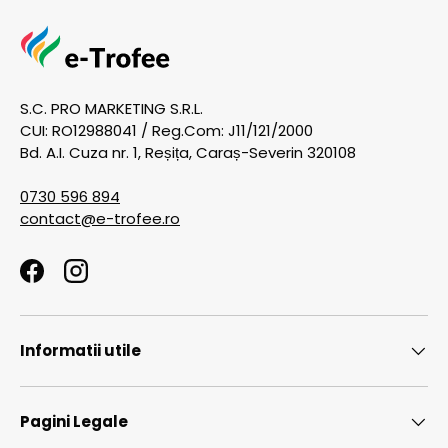
S.C. PRO MARKETING S.R.L.
CUI: RO12988041 / Reg.Com: J11/121/2000
Bd. A.I. Cuza nr. 1, Reșița, Caraș-Severin 320108
0730 596 894
contact@e-trofee.ro
Facebook
Instagram
Informatii utile
Pagini Legale