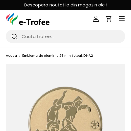
Descopera noutatile din magazin
aici
!
MERGI LA CONTINUT
Logheaza-te
Cos de Cu
Cauta
Cauta
Acasa
Emblema de aluminiu 25 mm, fotbal, D1-A2
SARI LA INFORMATIILE PRODUSULUI