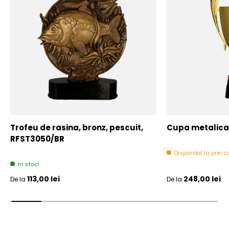
Trofeu de rasina, bronz, pescuit,
Cupa metalica,
RFST3050/BR
Disponibil la pre
In stoc!
Pret initial
Pret initial
113,00 lei
248,00 lei
De la
De la