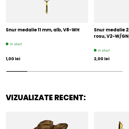
Snur medalie 11 mm, alb, V8-WH
Snur medalie 
rosu, V2-W/GN
In stoc!
In stoc!
Pret initial
Pret initial
1,00 lei
2,00 lei
VIZUALIZATE RECENT: