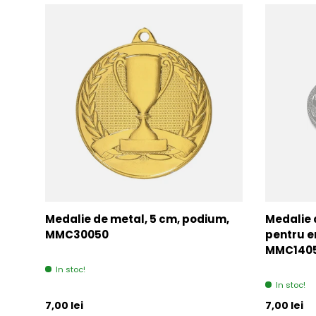
Medalie de metal, 5 cm, podium,
Medalie 
MMC30050
pentru e
MMC140
In stoc!
In stoc!
Pret initial
Pret initia
7,00 lei
7,00 lei