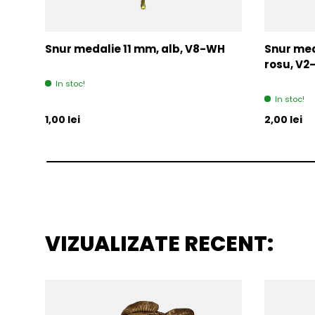
Snur medalie 11 mm, alb, V8-WH
Snur med
rosu, V
In stoc!
In stoc!
Pret initial
Pret initia
1,00 lei
2,00 lei
VIZUALIZATE RECENT: