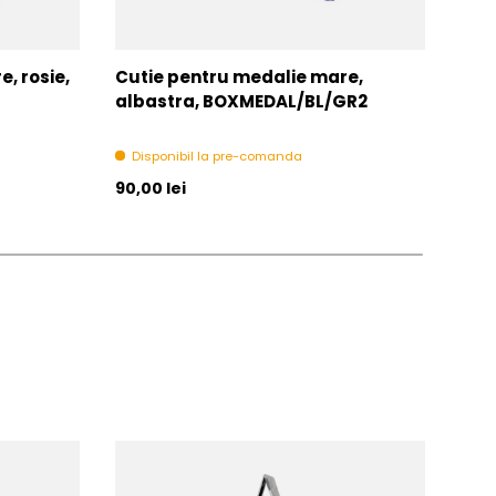
, rosie,
Cutie pentru medalie mare,
Snu
albastra, BOXMEDAL/BL/GR2
V8-
Disponibil la pre-comanda
In 
Pret initial
Pret 
90,00 lei
1,00 