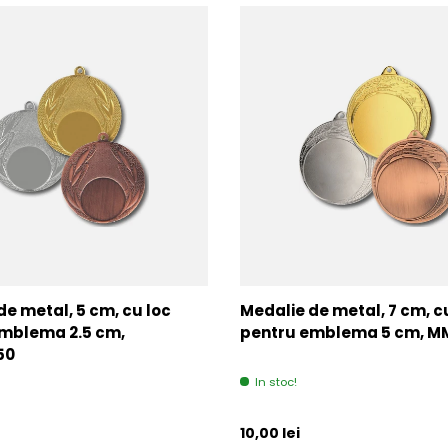
de metal, 5 cm, cu loc
Medalie de metal, 7 cm, c
mblema 2.5 cm,
pentru emblema 5 cm, 
50
In stoc!
l
Pret initial
10,00 lei