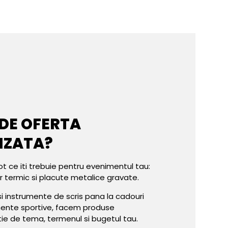
 DE OFERTA
IZATA?
ot ce iti trebuie pentru evenimentul tau:
er termic si placute metalice gravate.
e si instrumente de scris pana la cadouri
mente sportive, facem produse
tie de tema, termenul si bugetul tau.