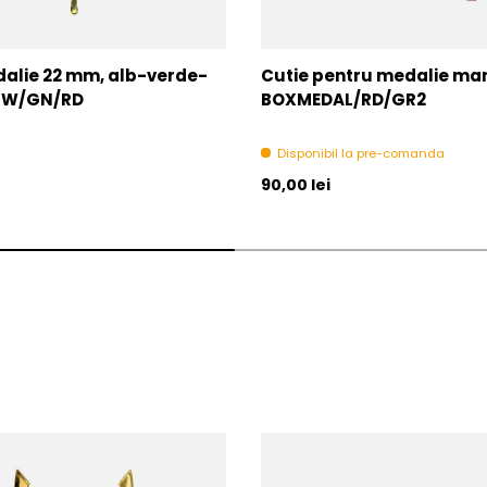
alie 22 mm, alb-verde-
Cutie pentru medalie mare
2-W/GN/RD
BOXMEDAL/RD/GR2
Disponibil la pre-comanda
l
Pret initial
90,00 lei