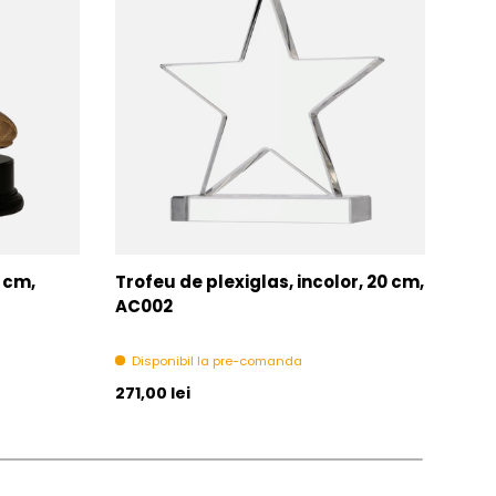
7 cm,
Trofeu de plexiglas, incolor, 20 cm,
Tro
AC002
Di
Disponibil la pre-comanda
Pret initial
Pret 
271,00 lei
271,