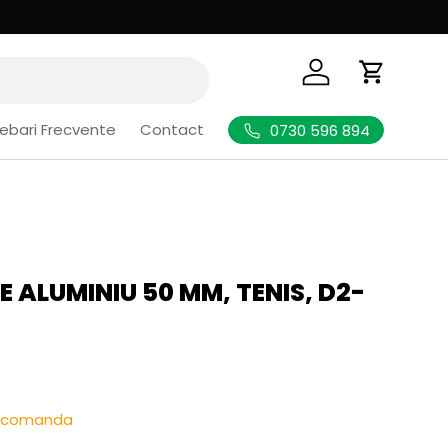
Logheaza-te
Cos de Cu
rebari Frecvente
Contact
0730 596 894
 ALUMINIU 50 MM, TENIS, D2-
l
re-comanda