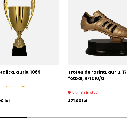
alica, aurie, 1069
Trofeu de rasina, auriu, 1
fotbal, RF1010/G
l la pre-comanda
Ultimele in stoc!
l
Pret initial
0 lei
271,00 lei