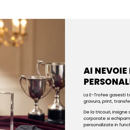
AI NEVOIE
PERSONAL
La E-Trofee gasesti t
gravura, print, transf
De la tricouri, insign
corporate si echipa
personalizate in func