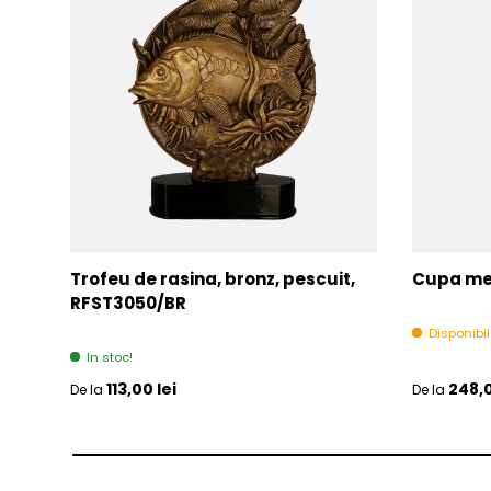
Trofeu de rasina, bronz, pescuit,
Cupa met
RFST3050/BR
Disponibi
In stoc!
Pret initial
Pret initia
113,00 lei
248,0
De la
De la