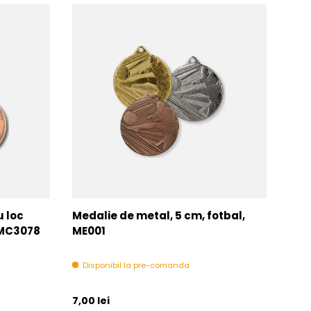
u loc
Medalie de metal, 5 cm, fotbal,
Med
MMC3078
ME001
MM
Disponibil la pre-comanda
In 
Pret initial
Pret 
7,00 lei
6,00