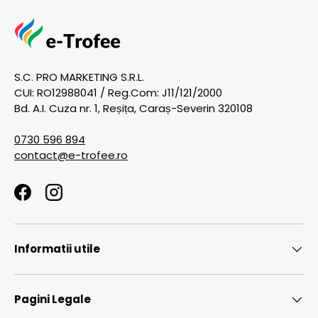
S.C. PRO MARKETING S.R.L.
CUI: RO12988041 / Reg.Com: J11/121/2000
Bd. A.I. Cuza nr. 1, Reșița, Caraș-Severin 320108
0730 596 894
contact@e-trofee.ro
Facebook
Instagram
Informatii utile
Pagini Legale