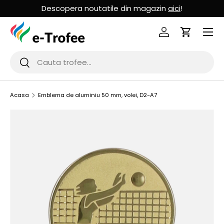
Descopera noutatile din magazin
aici
!
MERGI LA CONTINUT
Logheaza-te
Cos de Cu
Cauta
Cauta
Acasa
Emblema de aluminiu 50 mm, volei, D2-A7
SARI LA INFORMATIILE PRODUSULUI