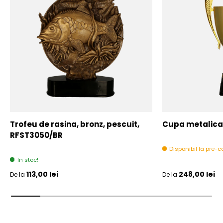
Trofeu de rasina, bronz, pescuit,
Cupa metalica,
RFST3050/BR
Disponibil la pre
In stoc!
Pret initial
Pret initial
113,00 lei
248,00 lei
De la
De la