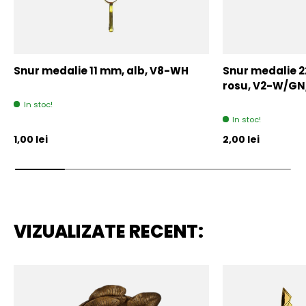
Snur medalie 11 mm, alb, V8-WH
Snur medalie 
rosu, V2-W/GN
In stoc!
In stoc!
Pret initial
Pret initial
1,00 lei
2,00 lei
VIZUALIZATE RECENT: