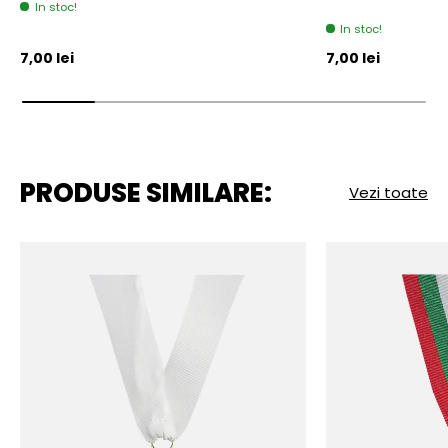
In stoc!
In stoc!
Pret initial
Pret initial
7,00 lei
7,00 lei
PRODUSE SIMILARE:
Vezi toate