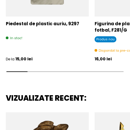
Piedestal de plastic auriu, 9297
Figurina de plas
fotbal, F281/G
In stoc!
Produs nou
Disponibil la pre
Pret initial
Pret initial
15,00 lei
16,00 lei
De la
VIZUALIZATE RECENT: