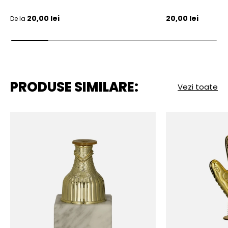
Pret initial
Pret initial
20,00 lei
20,00 lei
De la
PRODUSE SIMILARE:
Vezi toate