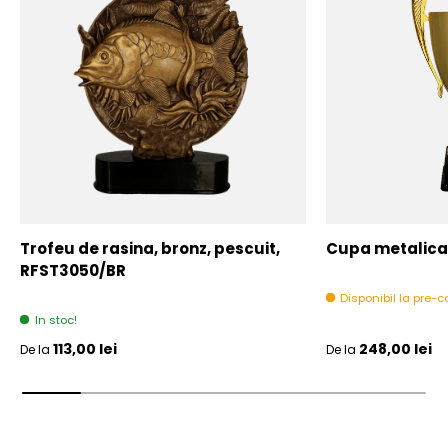
Trofeu de rasina, bronz, pescuit,
Cupa metalica,
RFST3050/BR
Disponibil la pre
In stoc!
Pret initial
Pret initial
113,00 lei
248,00 lei
De la
De la