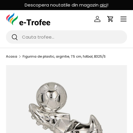
Descopera noutatile din magazin
aici
!
MERGI LA CONTINUT
Logheaza-te
Cos de Cu
Cauta
Cauta
Acasa
Figurina de plastic, argintie, 7.5 cm, fotbal, B325/S
SARI LA INFORMATIILE PRODUSULUI