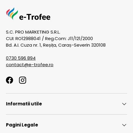
S.C. PRO MARKETING S.R.L.
CUI: RO12988041 / Reg.Com: J11/121/2000
Bd. A.I. Cuza nr. 1, Reșița, Caraș-Severin 320108
0730 596 894
contact@e-trofee.ro
Facebook
Instagram
Informatii utile
Pagini Legale