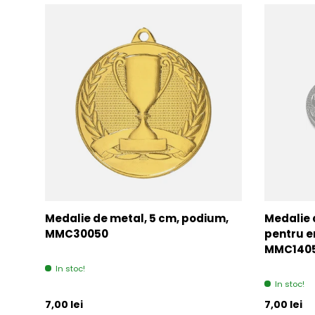
Medalie de metal, 5 cm, podium,
Medalie 
MMC30050
pentru e
MMC140
In stoc!
In stoc!
Pret initial
Pret initia
7,00 lei
7,00 lei