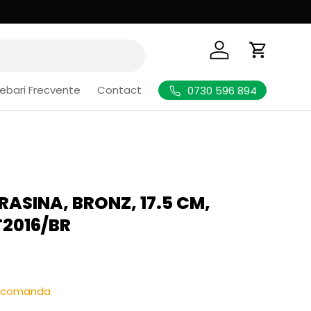
Logheaza-te
Cos de Cu
rebari Frecvente
Contact
0730 596 894
RASINA, BRONZ, 17.5 CM,
T2016/BR
l
re-comanda