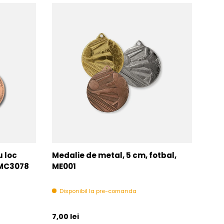
u loc
Medalie de metal, 5 cm, fotbal,
Med
MMC3078
ME001
MM
Disponibil la pre-comanda
In 
Pret initial
Pret 
7,00 lei
6,00