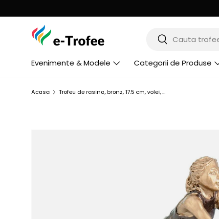
MERGI LA CONTINUT
Cauta
Cauta
Evenimente & Modele
Categorii de Produse
Acasa
Trofeu de rasina, bronz, 17.5 cm, volei, RFST2016/BR
SARI LA INFORMATIILE PRODUSULUI