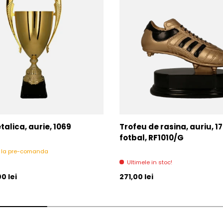
alica, aurie, 1069
Trofeu de rasina, auriu, 1
fotbal, RF1010/G
l la pre-comanda
Ultimele in stoc!
l
Pret initial
0 lei
271,00 lei