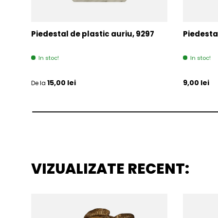
Piedestal de plastic auriu, 9297
Piedesta
In stoc!
In stoc!
Pret initial
Pret initia
15,00 lei
9,00 lei
De la
VIZUALIZATE RECENT: