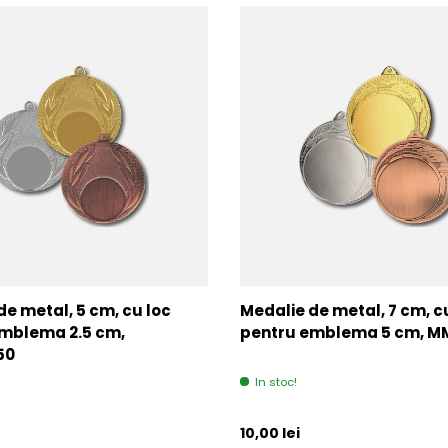
de metal, 5 cm, cu loc
Medalie de metal, 7 cm, c
mblema 2.5 cm,
pentru emblema 5 cm, 
50
In stoc!
l
Pret initial
10,00 lei