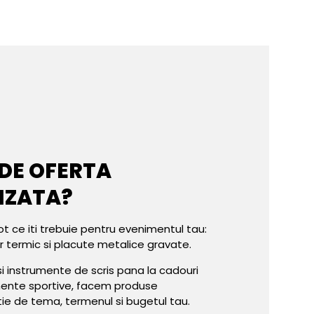
 DE OFERTA
IZATA?
ot ce iti trebuie pentru evenimentul tau:
er termic si placute metalice gravate.
e si instrumente de scris pana la cadouri
mente sportive, facem produse
tie de tema, termenul si bugetul tau.