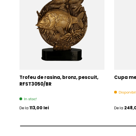
Trofeu de rasina, bronz, pescuit,
Cupa met
RFST3050/BR
Disponibi
In stoc!
Pret initial
Pret initia
113,00 lei
248,0
De la
De la