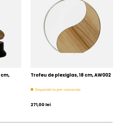
7 cm,
Trofeu de plexiglas, 18 cm, AW002
Trof
AC0
Disponibil la pre-comanda
Di
Pret initial
Pret 
271,00 lei
271,