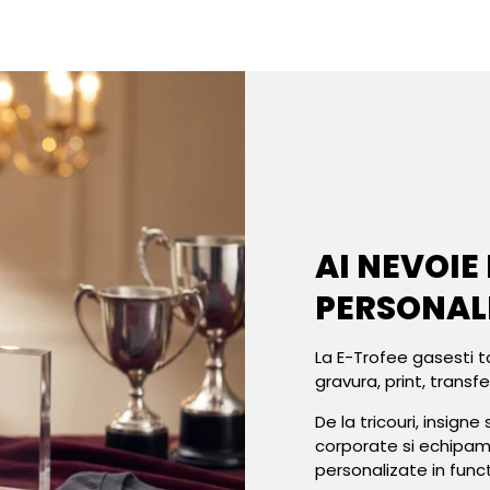
AI NEVOIE
PERSONAL
La E-Trofee gasesti t
gravura, print, transf
De la tricouri, insign
corporate si echipa
personalizate in func