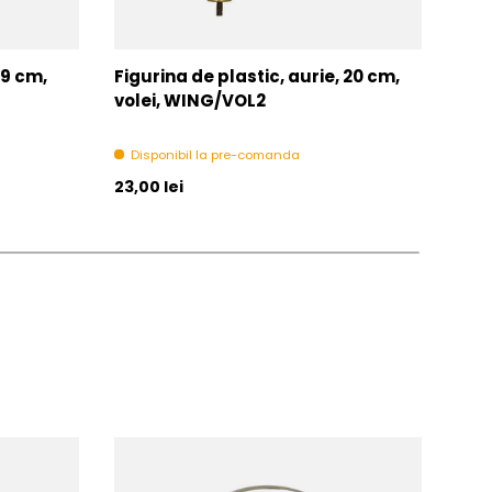
 9 cm,
Figurina de plastic, aurie, 20 cm,
Figu
volei, WING/VOL2
fot
Disponibil la pre-comanda
Di
Pret initial
Pret 
23,00 lei
23,0