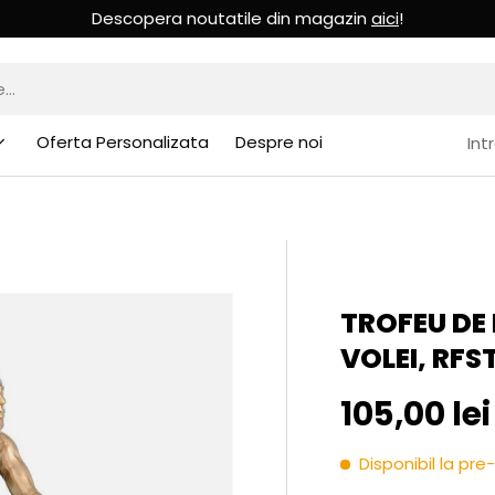
Descopera noutatile din magazin
aici
!
Oferta Personalizata
Despre noi
Int
TROFEU DE 
VOLEI, RFS
Pret initia
105,00 lei
Disponibil la p