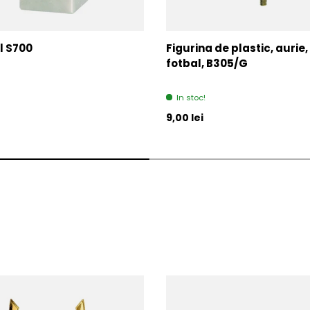
l S700
Figurina de plastic, aurie,
fotbal, B305/G
In stoc!
l
Pret initial
9,00 lei