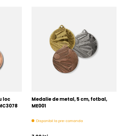
u loc
Medalie de metal, 5 cm, fotbal,
Med
MMC3078
ME001
MM
Disponibil la pre-comanda
In 
Pret initial
Pret 