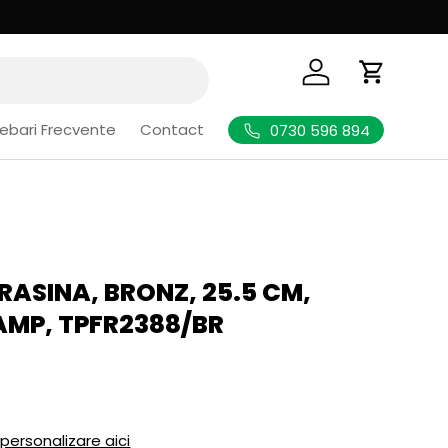
Logheaza-te
Cos de Cu
rebari Frecvente
Contact
0730 596 894
RASINA, BRONZ, 25.5 CM,
CAMP, TPFR2388/BR
l
 personalizare aici