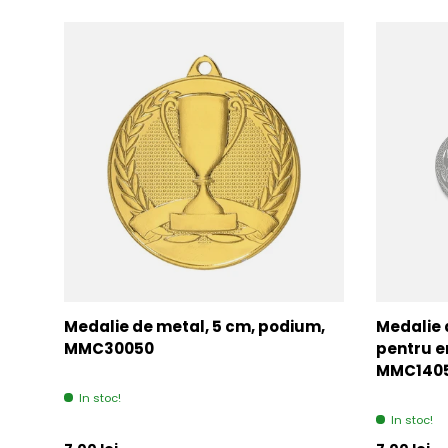
Medalie de metal, 5 cm, podium,
Medalie 
MMC30050
pentru e
MMC140
In stoc!
In stoc!
Pret initial
Pret initia