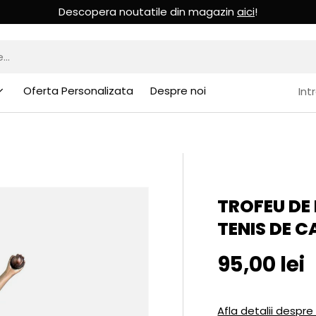
Descopera noutatile din magazin
aici
!
Oferta Personalizata
Despre noi
Int
TROFEU DE 
TENIS DE 
Pret initia
95,00 lei
Afla detalii despre