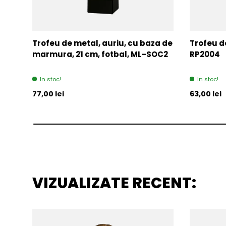
Trofeu de metal, auriu, cu baza de
Trofeu de
marmura, 21 cm, fotbal, ML-SOC2
RP2004
In stoc!
In stoc!
Pret initial
Pret initia
77,00 lei
63,00 lei
VIZUALIZATE RECENT: