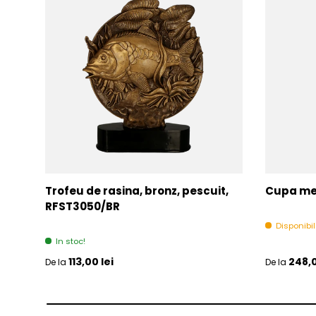
Trofeu de rasina, bronz, pescuit,
Cupa met
RFST3050/BR
Disponibi
In stoc!
Pret initial
Pret initia
113,00 lei
248,0
De la
De la