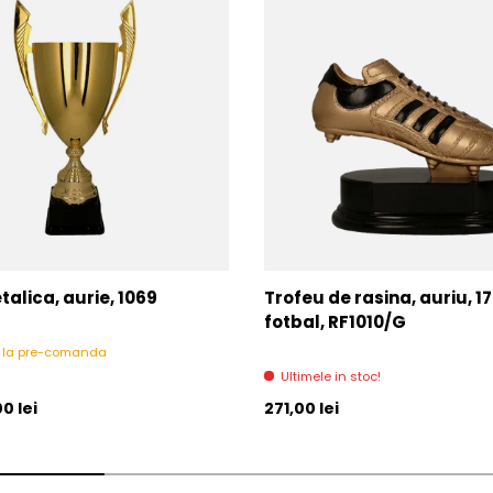
alica, aurie, 1069
Trofeu de rasina, auriu, 1
fotbal, RF1010/G
l la pre-comanda
Ultimele in stoc!
l
Pret initial
0 lei
271,00 lei