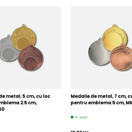
de metal, 5 cm, cu loc
Medalie de metal, 7 cm, c
mblema 2.5 cm,
pentru emblema 5 cm, 
50
In stoc!
l
Pret initial