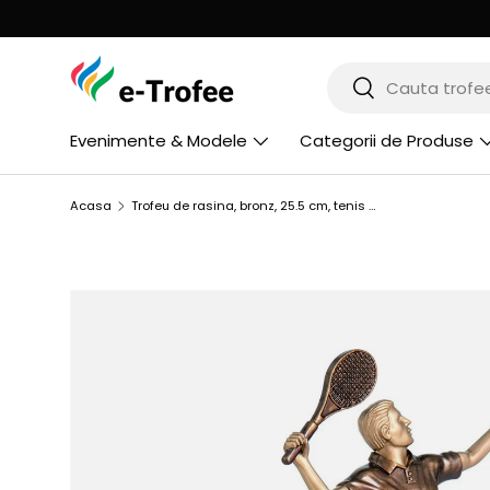
MERGI LA CONTINUT
Cauta
Cauta
Evenimente & Modele
Categorii de Produse
Acasa
Trofeu de rasina, bronz, 25.5 cm, tenis de camp, TPFR2388/BR
SARI LA INFORMATIILE PRODUSULUI