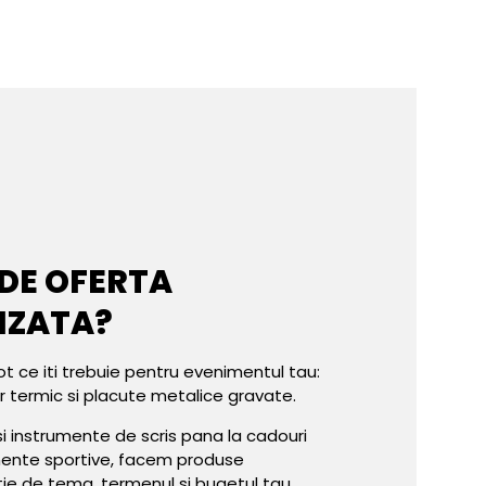
 DE OFERTA
IZATA?
ot ce iti trebuie pentru evenimentul tau:
er termic si placute metalice gravate.
e si instrumente de scris pana la cadouri
mente sportive, facem produse
tie de tema, termenul si bugetul tau.