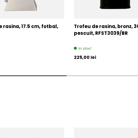
 rasina, 17.5 cm, fotbal,
Trofeu de rasina, bronz, 3
pescuit, RFST3039/BR
In stoc!
l
Pret initial
225,00 lei