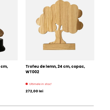
7 cm,
Trofeu de lemn, 24 cm, copac,
Tro
WT002
Di
Ultimele in stoc!
Pret initial
Pret 
272,00 lei
271,