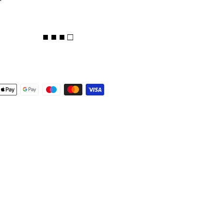
■ ■ ■ □