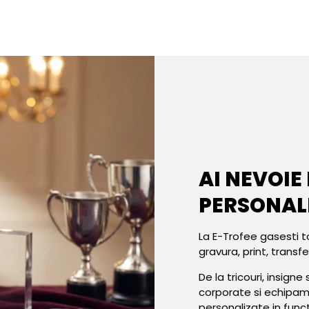
AI NEVOIE
PERSONAL
La E-Trofee gasesti t
gravura, print, transf
De la tricouri, insign
corporate si echipa
personalizate in func