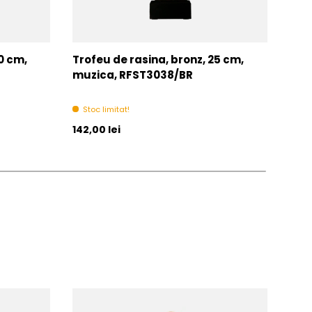
0 cm,
Trofeu de rasina, bronz, 25 cm,
Trof
muzica, RFST3038/BR
RFS
Stoc limitat!
In 
Pret initial
Pret 
142,00 lei
De la