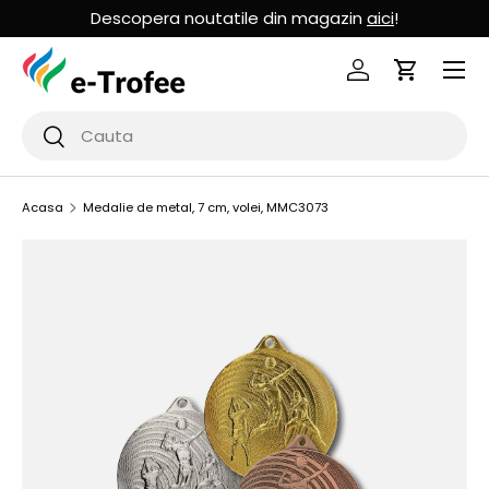
Descopera noutatile din magazin
aici
!
MERGI LA CONTINUT
Logheaza-te
Cos de Cu
Cauta
Cauta
Acasa
Medalie de metal, 7 cm, volei, MMC3073
SARI LA INFORMATIILE PRODUSULUI