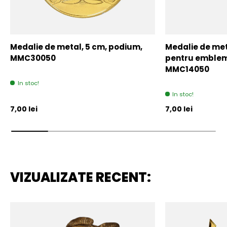
Medalie de metal, 5 cm, podium,
Medalie de meta
MMC30050
pentru emblem
MMC14050
In stoc!
In stoc!
Pret initial
Pret initial
7,00 lei
7,00 lei
VIZUALIZATE RECENT: