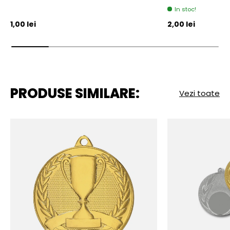
In stoc!
Pret initial
Pret initial
1,00 lei
2,00 lei
PRODUSE SIMILARE:
Vezi toate