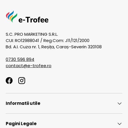
S.C. PRO MARKETING S.R.L.
CUI: RO12988041 / Reg.Com: J11/121/2000
Bd. A.I. Cuza nr. 1, Reșița, Caraș-Severin 320108
0730 596 894
contact@e-trofee.ro
Facebook
Instagram
Informatii utile
Pagini Legale