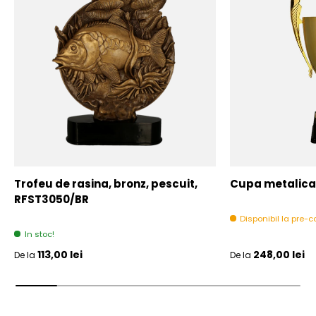
Trofeu de rasina, bronz, pescuit,
Cupa metalica,
RFST3050/BR
Disponibil la pre
In stoc!
Pret initial
Pret initial
113,00 lei
248,00 lei
De la
De la