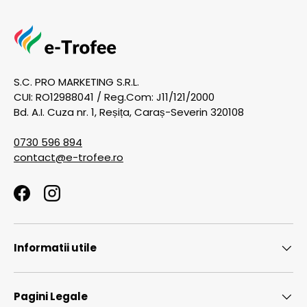
S.C. PRO MARKETING S.R.L.
CUI: RO12988041 / Reg.Com: J11/121/2000
Bd. A.I. Cuza nr. 1, Reșița, Caraș-Severin 320108
0730 596 894
contact@e-trofee.ro
Facebook
Instagram
Informatii utile
Pagini Legale