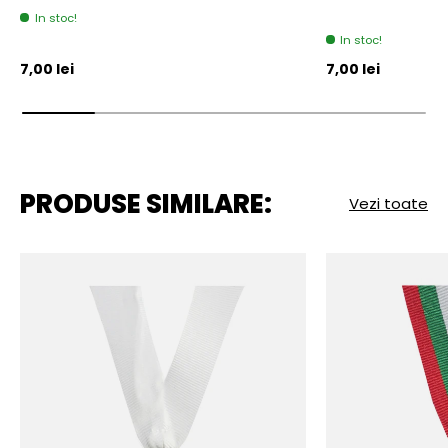
In stoc!
In stoc!
Pret initial
Pret initial
7,00 lei
7,00 lei
PRODUSE SIMILARE:
Vezi toate