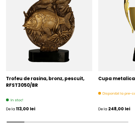
Trofeu de rasina, bronz, pescuit,
Cupa metalica,
RFST3050/BR
Disponibil la pre
In stoc!
Pret initial
Pret initial
113,00 lei
248,00 lei
De la
De la