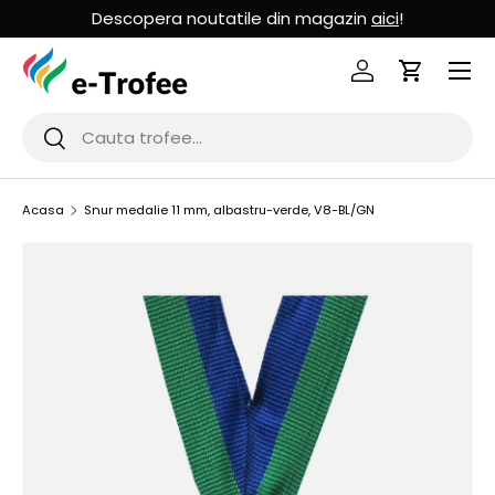
Descopera noutatile din magazin
aici
!
MERGI LA CONTINUT
Logheaza-te
Cos de Cu
Cauta
Cauta
Acasa
Snur medalie 11 mm, albastru-verde, V8-BL/GN
SARI LA INFORMATIILE PRODUSULUI