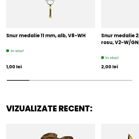
Snur medalie 11 mm, alb, V8-WH
Snur medalie 
rosu, V2-W/GN
In stoc!
In stoc!
Pret initial
Pret initial
1,00 lei
2,00 lei
VIZUALIZATE RECENT: