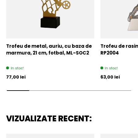
Trofeu de metal, auriu, cu baza de
Trofeu de rasin
marmura, 21 cm, fotbal, ML-SOC2
RP2004
In stoc!
In stoc!
Pret initial
Pret initial
77,00 lei
63,00 lei
VIZUALIZATE RECENT: