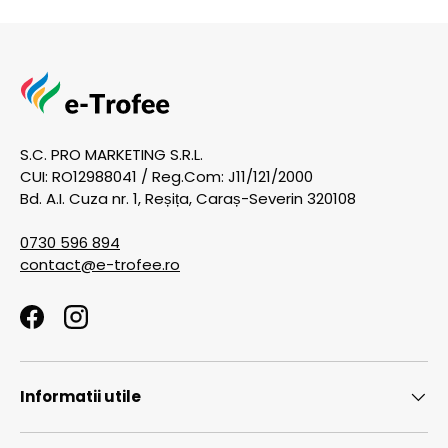
S.C. PRO MARKETING S.R.L.
CUI: RO12988041 / Reg.Com: J11/121/2000
Bd. A.I. Cuza nr. 1, Reșița, Caraș-Severin 320108
0730 596 894
contact@e-trofee.ro
Facebook
Instagram
Informatii utile