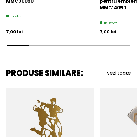
MMC30050
pentru emblem
MMC14050
In stoc!
In stoc!
Pret initial
Pret initial
7,00 lei
7,00 lei
PRODUSE SIMILARE:
Vezi toate