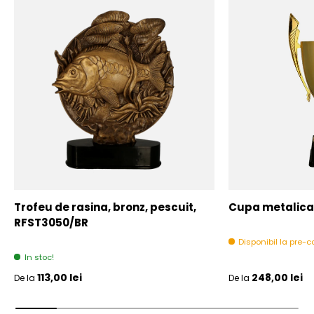
Trofeu de rasina, bronz, pescuit,
Cupa metalica,
RFST3050/BR
Disponibil la pre
In stoc!
Pret initial
Pret initial
113,00 lei
248,00 lei
De la
De la