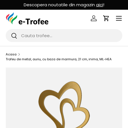
Descopera noutatile din magazin
aici
!
MERGI LA CONTINUT
Logheaza-te
Cos de Cu
Cauta
Cauta
Acasa
Trofeu de metal, auriu, cu baza de marmura, 21 cm, inima, ML-HEA
SARI LA INFORMATIILE PRODUSULUI