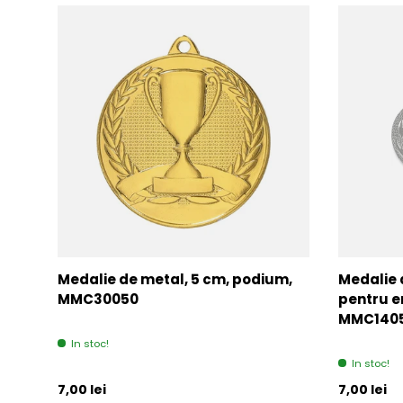
Medalie de metal, 5 cm, podium,
Medalie 
MMC30050
pentru e
MMC140
In stoc!
In stoc!
Pret initial
Pret initia
7,00 lei
7,00 lei