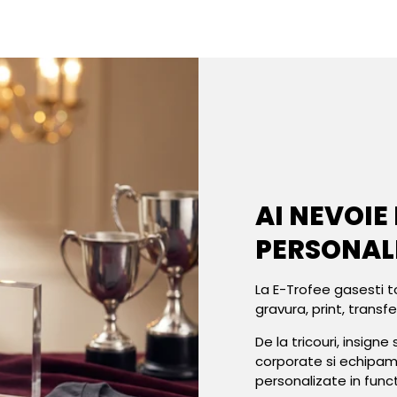
AI NEVOIE
PERSONAL
La E-Trofee gasesti t
gravura, print, transf
De la tricouri, insign
corporate si echipa
personalizate in func