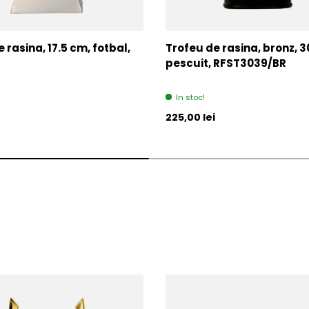
 rasina, 17.5 cm, fotbal,
Trofeu de rasina, bronz, 3
pescuit, RFST3039/BR
In stoc!
l
Pret initial
225,00 lei