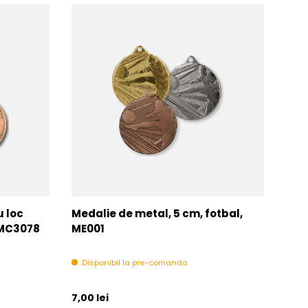
u loc
Medalie de metal, 5 cm, fotbal,
Med
MMC3078
ME001
MM
Disponibil la pre-comanda
In 
Pret initial
Pret 
7,00 lei
6,00