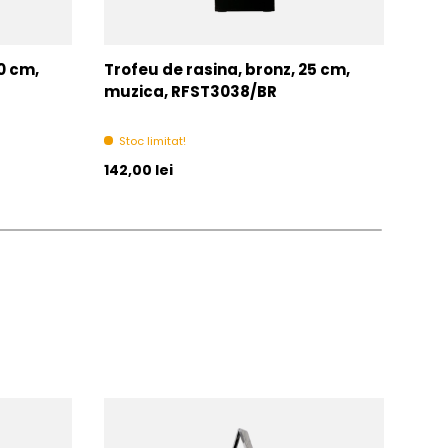
0 cm,
Trofeu de rasina, bronz, 25 cm,
Trof
muzica, RFST3038/BR
RFS
Stoc limitat!
In 
Pret initial
Pret 
142,00 lei
De la