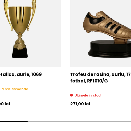
alica, aurie, 1069
Trofeu de rasina, auriu, 1
fotbal, RF1010/G
l la pre-comanda
Ultimele in stoc!
l
Pret initial
0 lei
271,00 lei