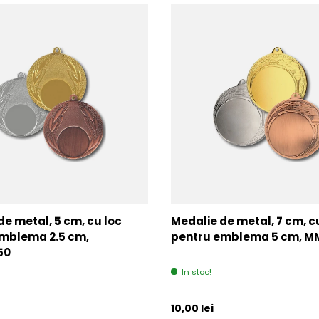
de metal, 5 cm, cu loc
Medalie de metal, 7 cm, c
mblema 2.5 cm,
pentru emblema 5 cm, 
50
In stoc!
l
Pret initial
10,00 lei