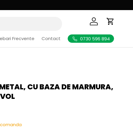
Logheaza-te
Cos de Cu
rebari Frecvente
Contact
0730 596 894
 METAL, CU BAZA DE MARMURA,
-VOL
l
re-comanda