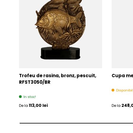
Trofeu de rasina, bronz, pescuit,
Cupa met
RFST3050/BR
Disponibi
In stoc!
Pret initial
Pret initia
113,00 lei
248,0
De la
De la