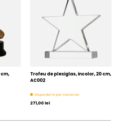
7 cm,
Trofeu de plexiglas, incolor, 20 cm,
Tro
AC002
Di
Disponibil la pre-comanda
Pret initial
Pret 
271,00 lei
271,