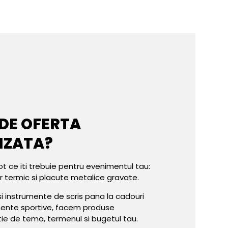
 DE OFERTA
IZATA?
ot ce iti trebuie pentru evenimentul tau:
er termic si placute metalice gravate.
e si instrumente de scris pana la cadouri
mente sportive, facem produse
tie de tema, termenul si bugetul tau.