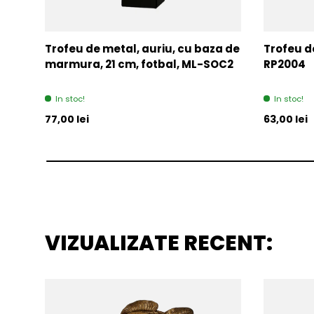
Trofeu de metal, auriu, cu baza de
Trofeu de
marmura, 21 cm, fotbal, ML-SOC2
RP2004
In stoc!
In stoc!
Pret initial
Pret initia
77,00 lei
63,00 lei
VIZUALIZATE RECENT: