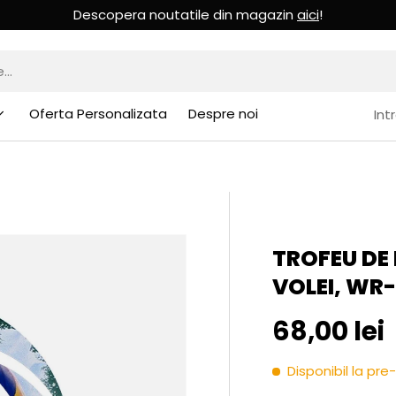
Descopera noutatile din magazin
aici
!
Oferta Personalizata
Despre noi
Int
TROFEU DE
VOLEI, WR
Pret initia
68,00 lei
Disponibil la p