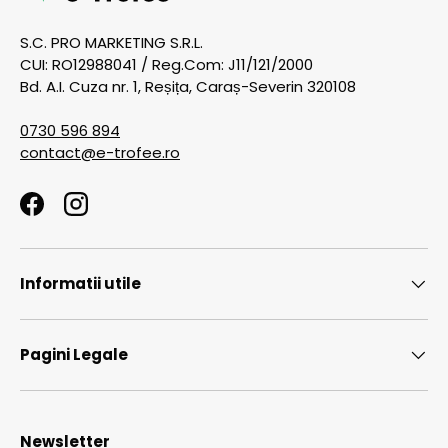
S.C. PRO MARKETING S.R.L.
CUI: RO12988041 / Reg.Com: J11/121/2000
Bd. A.I. Cuza nr. 1, Reșița, Caraș-Severin 320108
0730 596 894
contact@e-trofee.ro
Facebook
Instagram
Informatii utile
Pagini Legale
Newsletter