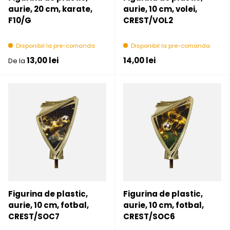
aurie, 20 cm, karate,
aurie, 10 cm, volei,
F10/G
CREST/VOL2
Disponibil la pre-comanda
Disponibil la pre-comanda
Pret initial
Pret initial
13,00 lei
14,00 lei
De la
Figurina de plastic,
Figurina de plastic,
aurie, 10 cm, fotbal,
aurie, 10 cm, fotbal,
CREST/SOC7
CREST/SOC6