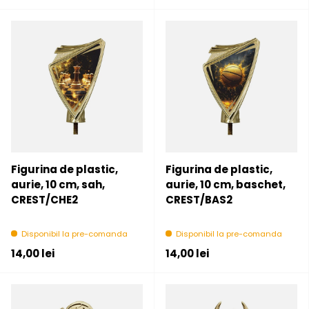
Figurina de plastic,
Figurina de plastic,
aurie, 10 cm, sah,
aurie, 10 cm, baschet,
CREST/CHE2
CREST/BAS2
Disponibil la pre-comanda
Disponibil la pre-comanda
Pret initial
Pret initial
14,00 lei
14,00 lei