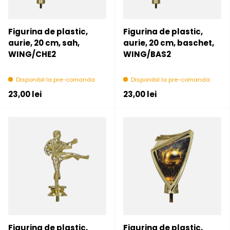
Figurina de plastic,
Figurina de plastic,
aurie, 20 cm, sah,
aurie, 20 cm, baschet,
WING/CHE2
WING/BAS2
Disponibil la pre-comanda
Disponibil la pre-comanda
Pret initial
Pret initial
23,00 lei
23,00 lei
Figurina de plastic,
Figurina de plastic,