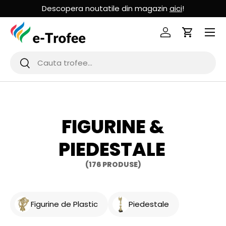
Descopera noutatile din magazin
aici
!
MERGI LA CONTINUT
Logheaza-te
Cos de Cu
Cauta
Cauta
FIGURINE &
PIEDESTALE
(176 PRODUSE)
Figurine de Plastic
Piedestale