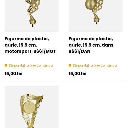
Figurina de plastic,
Figurina de plastic,
aurie, 19.5 cm,
aurie, 19.5 cm, dans,
motorsport, B661/MOT
B661/DAN
Disponibil la pre-comanda
Disponibil la pre-comanda
Pret initial
Pret initial
15,00 lei
15,00 lei