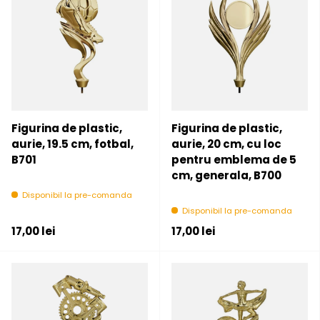
Figurina de plastic,
Figurina de plastic,
aurie, 19.5 cm, fotbal,
aurie, 20 cm, cu loc
B701
pentru emblema de 5
cm, generala, B700
Disponibil la pre-comanda
Disponibil la pre-comanda
Pret initial
Pret initial
17,00 lei
17,00 lei