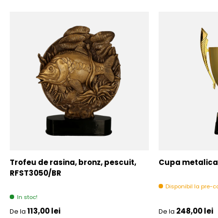
Trofeu de rasina, bronz, pescuit,
Cupa metalica,
RFST3050/BR
Disponibil la pre
In stoc!
Pret initial
Pret initial
113,00 lei
248,00 lei
De la
De la