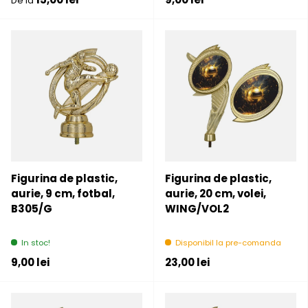
De la
Figurina de plastic,
Figurina de plastic,
aurie, 9 cm, fotbal,
aurie, 20 cm, volei,
B305/G
WING/VOL2
In stoc!
Disponibil la pre-comanda
Pret initial
Pret initial
9,00 lei
23,00 lei