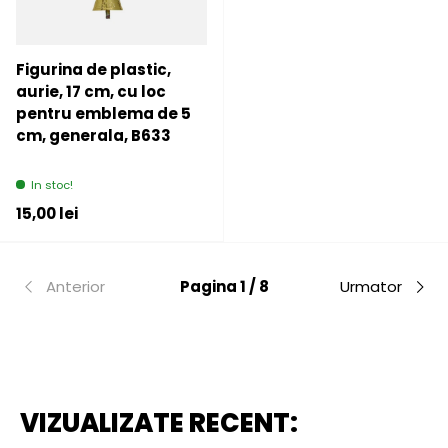
Figurina de plastic,
aurie, 17 cm, cu loc
pentru emblema de 5
cm, generala, B633
In stoc!
Pret initial
15,00 lei
Anterior
Pagina 1 / 8
Urmator
VIZUALIZATE RECENT: