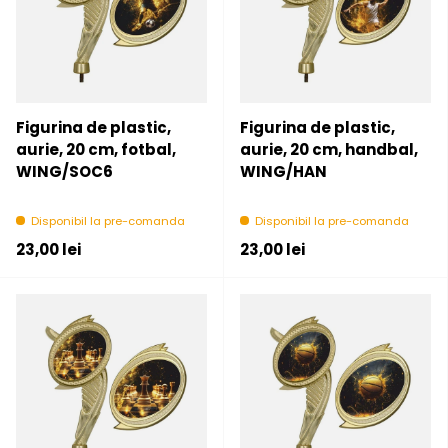
Figurina de plastic,
Figurina de plastic,
aurie, 20 cm, fotbal,
aurie, 20 cm, handbal,
WING/SOC6
WING/HAN
Disponibil la pre-comanda
Disponibil la pre-comanda
Pret initial
Pret initial
23,00 lei
23,00 lei