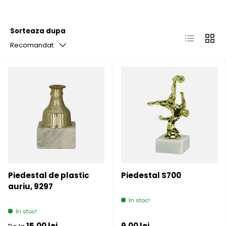
Sorteaza dupa
Lista
Grila
Recomandat
Piedestal de plastic
Piedestal S700
auriu, 9297
In stoc!
In stoc!
Pret initial
Pret initial
15,00 lei
9,00 lei