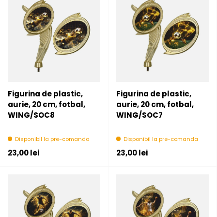
Figurina de plastic,
Figurina de plastic,
aurie, 20 cm, fotbal,
aurie, 20 cm, fotbal,
WING/SOC8
WING/SOC7
Disponibil la pre-comanda
Disponibil la pre-comanda
Pret initial
Pret initial
23,00 lei
23,00 lei