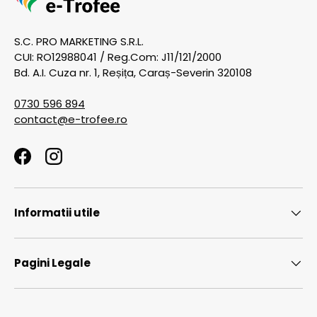
S.C. PRO MARKETING S.R.L.
CUI: RO12988041 / Reg.Com: J11/121/2000
Bd. A.I. Cuza nr. 1, Reșița, Caraș-Severin 320108
0730 596 894
contact@e-trofee.ro
Facebook
Instagram
Informatii utile
Pagini Legale