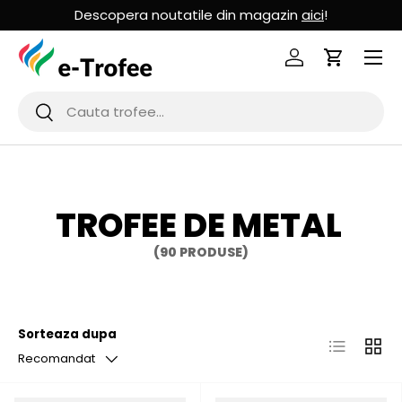
Descopera noutatile din magazin
aici
!
MERGI LA CONTINUT
Logheaza-te
Cos de Cu
Cauta
Cauta
TROFEE DE METAL
(90 PRODUSE)
Sorteaza dupa
Lista
Grila
Recomandat