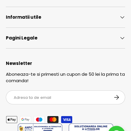
Informatii utile
Pagini Legale
Newsletter
Aboneaza-te si primesti un cupon de 50 lei la prima ta
comanda!
Email
ABONEA
Metode de plata acceptate