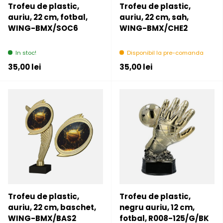
Trofeu de plastic,
Trofeu de plastic,
auriu, 22 cm, fotbal,
auriu, 22 cm, sah,
WING-BMX/SOC6
WING-BMX/CHE2
In stoc!
Disponibil la pre-comanda
Pret initial
Pret initial
35,00 lei
35,00 lei
Trofeu de plastic,
Trofeu de plastic,
auriu, 22 cm, baschet,
negru auriu, 12 cm,
WING-BMX/BAS2
fotbal, R008-125/G/BK