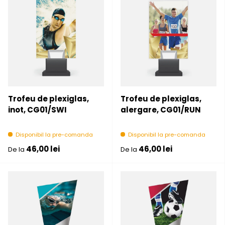
Trofeu de plexiglas,
Trofeu de plexiglas,
inot, CG01/SWI
alergare, CG01/RUN
Disponibil la pre-comanda
Disponibil la pre-comanda
Pret initial
Pret initial
46,00 lei
46,00 lei
De la
De la