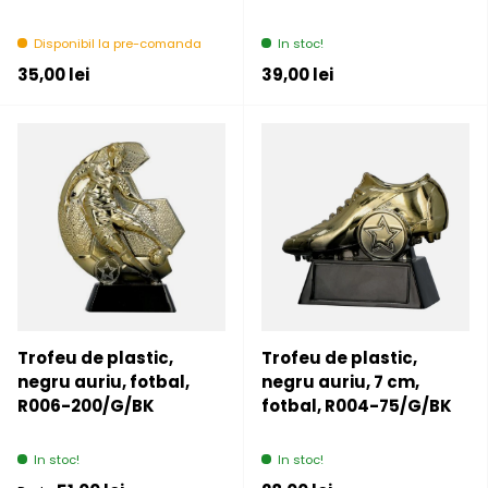
Disponibil la pre-comanda
In stoc!
Pret initial
Pret initial
35,00 lei
39,00 lei
Trofeu de plastic,
Trofeu de plastic,
negru auriu, fotbal,
negru auriu, 7 cm,
R006-200/G/BK
fotbal, R004-75/G/BK
In stoc!
In stoc!