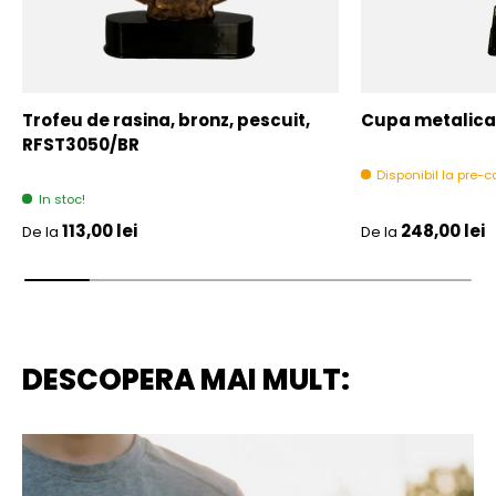
Trofeu de rasina, bronz, pescuit,
Cupa metalica,
RFST3050/BR
Disponibil la pre
In stoc!
Pret initial
Pret initial
113,00 lei
248,00 lei
De la
De la
DESCOPERA MAI MULT: