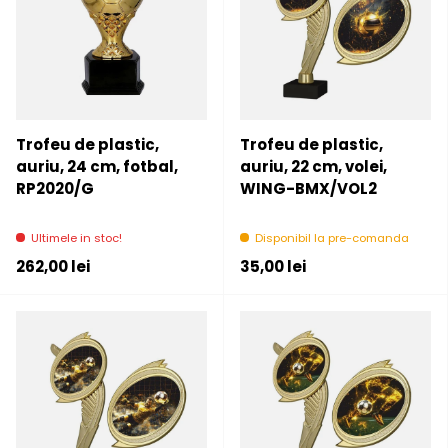
Trofeu de plastic,
Trofeu de plastic,
auriu, 24 cm, fotbal,
auriu, 22 cm, volei,
RP2020/G
WING-BMX/VOL2
Ultimele in stoc!
Disponibil la pre-comanda
Pret initial
Pret initial
262,00 lei
35,00 lei