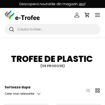
Descopera noutatile din magazin
aici
!
MERGI LA CONTINUT
Logheaza-te
Cos de Cu
Cauta
Cauta
TROFEE DE PLASTIC
(36 PRODUSE)
Sorteaza dupa
Lista
Grila
Cele mai relevante