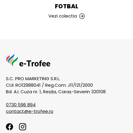
FOTBAL
Vezi colectia
S.C. PRO MARKETING S.R.L.
CUI: RO12988041 / Reg.Com: J11/121/2000
Bd. A.I. Cuza nr. 1, Reșița, Caraș-Severin 320108
0730 596 894
contact@e-trofee.ro
Facebook
Instagram