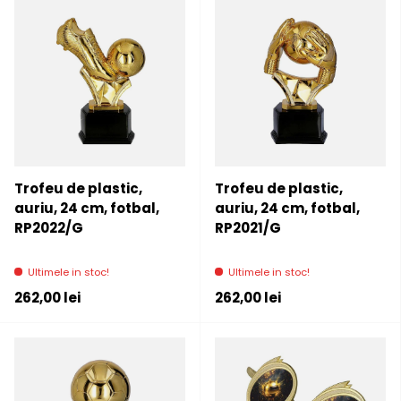
Trofeu de plastic,
Trofeu de plastic,
auriu, 24 cm, fotbal,
auriu, 24 cm, fotbal,
RP2022/G
RP2021/G
Ultimele in stoc!
Ultimele in stoc!
Pret initial
Pret initial
262,00 lei
262,00 lei