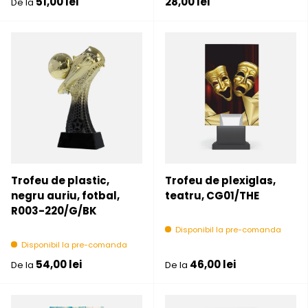
Pret initial
Pret initial
51,00 lei
28,00 lei
De la
Trofeu de plastic,
Trofeu de plexiglas,
negru auriu, fotbal,
teatru, CG01/THE
R003-220/G/BK
Disponibil la pre-comanda
Disponibil la pre-comanda
Pret initial
Pret initial
54,00 lei
46,00 lei
De la
De la