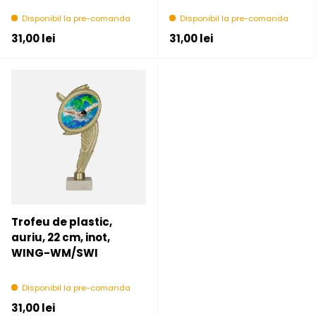
Disponibil la pre-comanda
Disponibil la pre-comanda
Pret initial
Pret initial
31,00 lei
31,00 lei
Trofeu de plastic,
auriu, 22 cm, inot,
WING-WM/SWI
Disponibil la pre-comanda
Pret initial
31,00 lei