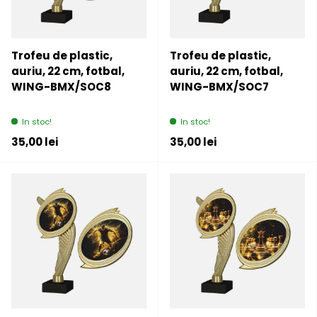
Trofeu de plastic,
Trofeu de plastic,
auriu, 22 cm, fotbal,
auriu, 22 cm, fotbal,
WING-BMX/SOC8
WING-BMX/SOC7
In stoc!
In stoc!
Pret initial
Pret initial
35,00 lei
35,00 lei