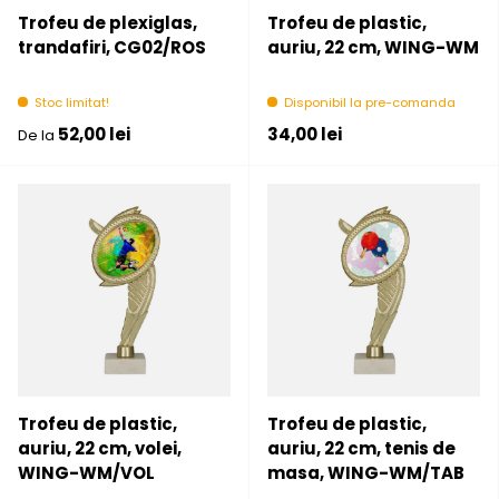
Trofeu de plexiglas,
Trofeu de plastic,
trandafiri, CG02/ROS
auriu, 22 cm, WING-WM
Stoc limitat!
Disponibil la pre-comanda
Pret initial
Pret initial
52,00 lei
34,00 lei
De la
Trofeu de plastic,
Trofeu de plastic,
auriu, 22 cm, volei,
auriu, 22 cm, tenis de
WING-WM/VOL
masa, WING-WM/TAB