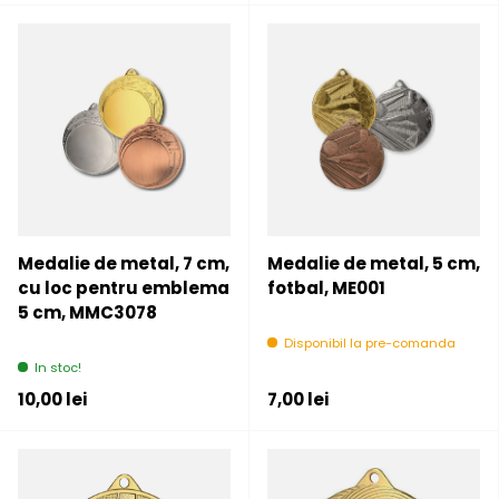
Medalie de metal, 7 cm,
Medalie de metal, 5 cm,
cu loc pentru emblema
fotbal, ME001
5 cm, MMC3078
Disponibil la pre-comanda
In stoc!
Pret initial
Pret initial
10,00 lei
7,00 lei