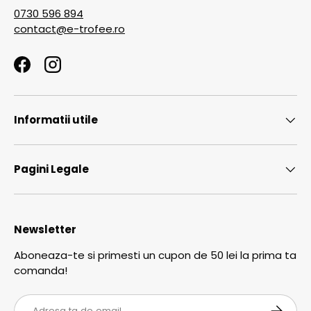
0730 596 894
contact@e-trofee.ro
Facebook
Instagram
Informatii utile
Pagini Legale
Newsletter
Aboneaza-te si primesti un cupon de 50 lei la prima ta
comanda!
Email
ABONEA