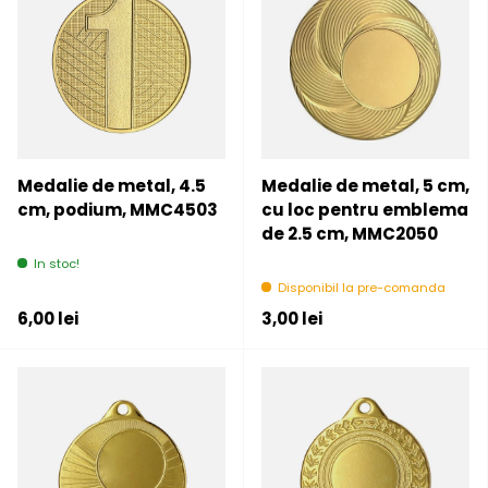
Medalie de metal, 4.5
Medalie de metal, 5 cm,
cm, podium, MMC4503
cu loc pentru emblema
de 2.5 cm, MMC2050
In stoc!
Disponibil la pre-comanda
Pret initial
Pret initial
6,00 lei
3,00 lei