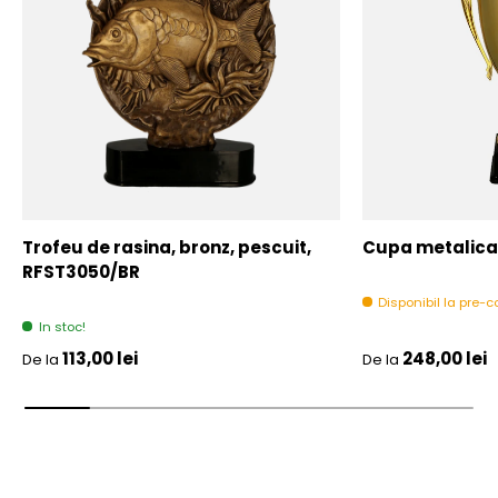
Trofeu de rasina, bronz, pescuit,
Cupa metalica,
RFST3050/BR
Disponibil la pre
In stoc!
Pret initial
Pret initial
113,00 lei
248,00 lei
De la
De la