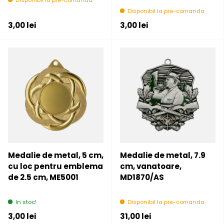
Disponibil la pre-comanda
Disponibil la pre-comanda
Pret initial
Pret initial
3,00 lei
3,00 lei
Medalie de metal, 5 cm,
Medalie de metal, 7.9
cu loc pentru emblema
cm, vanatoare,
de 2.5 cm, ME5001
MD1870/AS
In stoc!
Disponibil la pre-comanda
Pret initial
Pret initial
3,00 lei
31,00 lei