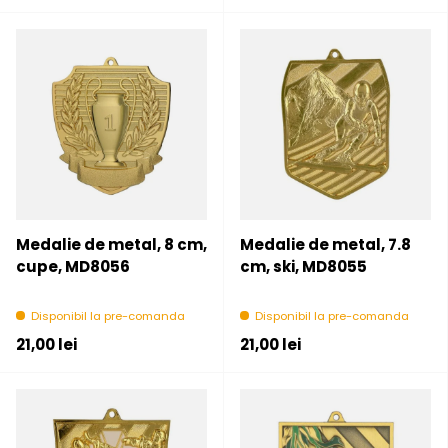
Medalie de metal, 8 cm,
Medalie de metal, 7.8
cupe, MD8056
cm, ski, MD8055
Disponibil la pre-comanda
Disponibil la pre-comanda
Pret initial
Pret initial
21,00 lei
21,00 lei