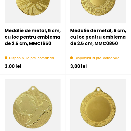
Medalie de metal, 5 cm,
Medalie de metal, 5 cm,
cu loc pentru emblema
cu loc pentru emblema
de 2.5 cm, MMC1650
de 2.5 cm, MMC0850
Disponibil la pre-comanda
Disponibil la pre-comanda
Pret initial
Pret initial
3,00 lei
3,00 lei