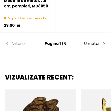
Medalie de metal, 7.9
cm, pompieri, MD8050
Disponibil la pre-comanda
Pret initial
29,00 lei
Anterior
Pagina 1 / 6
Urmator
VIZUALIZATE RECENT: