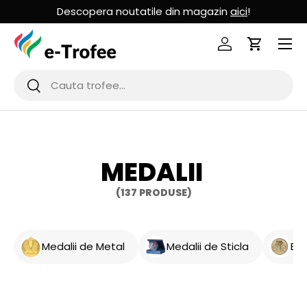
Descopera noutatile din magazin
aici
!
MERGI LA CONTINUT
Logheaza-te
Cos de Cu
Cauta
Cauta
MEDALII
(137 PRODUSE)
Medalii de Metal
Medalii de Sticla
Em