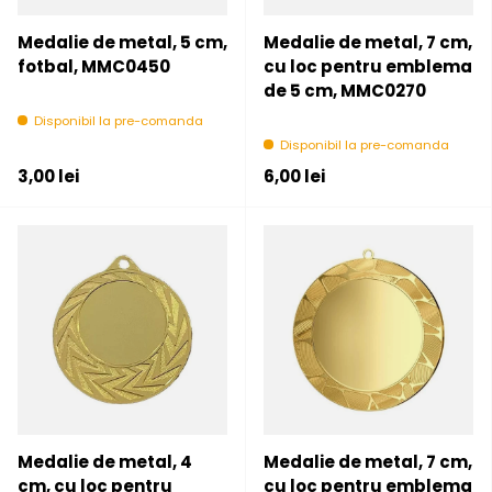
Medalie de metal, 5 cm,
Medalie de metal, 7 cm,
fotbal, MMC0450
cu loc pentru emblema
de 5 cm, MMC0270
Disponibil la pre-comanda
Disponibil la pre-comanda
Pret initial
Pret initial
3,00 lei
6,00 lei
Medalie de metal, 4
Medalie de metal, 7 cm,
cm, cu loc pentru
cu loc pentru emblema