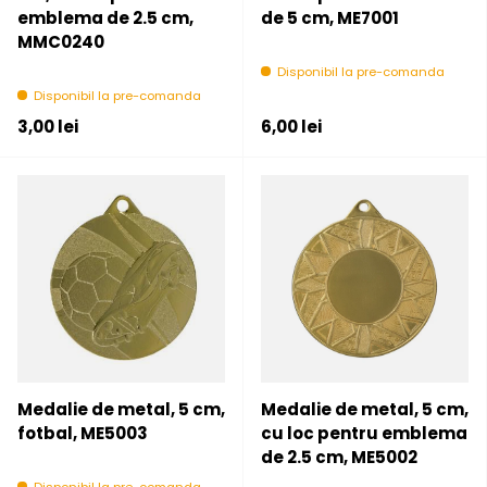
emblema de 2.5 cm,
de 5 cm, ME7001
MMC0240
Disponibil la pre-comanda
Disponibil la pre-comanda
Pret initial
Pret initial
3,00 lei
6,00 lei
Medalie de metal, 5 cm,
Medalie de metal, 5 cm,
fotbal, ME5003
cu loc pentru emblema
de 2.5 cm, ME5002