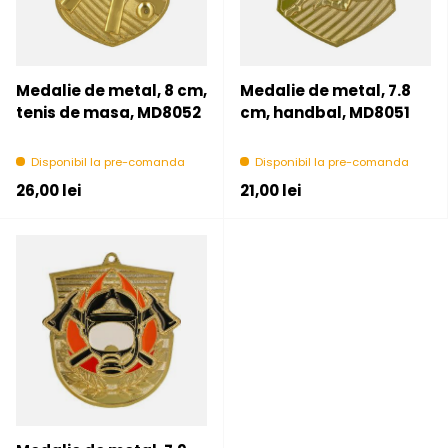
Medalie de metal, 8 cm,
Medalie de metal, 7.8
tenis de masa, MD8052
cm, handbal, MD8051
Disponibil la pre-comanda
Disponibil la pre-comanda
Pret initial
Pret initial
26,00 lei
21,00 lei