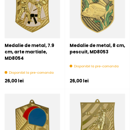
Medalie de metal, 7.9
Medalie de metal, 8 cm,
cm, arte martiale,
pescuit, MD8053
MD8054
Disponibil la pre-comanda
Disponibil la pre-comanda
Pret initial
Pret initial
26,00 lei
26,00 lei