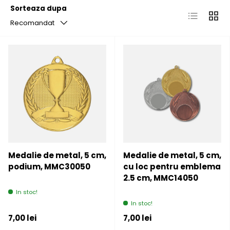
Sorteaza dupa
Lista
Grila
Recomandat
Medalie de metal, 5 cm,
Medalie de metal, 5 cm,
podium, MMC30050
cu loc pentru emblema
2.5 cm, MMC14050
In stoc!
In stoc!
Pret initial
Pret initial
7,00 lei
7,00 lei