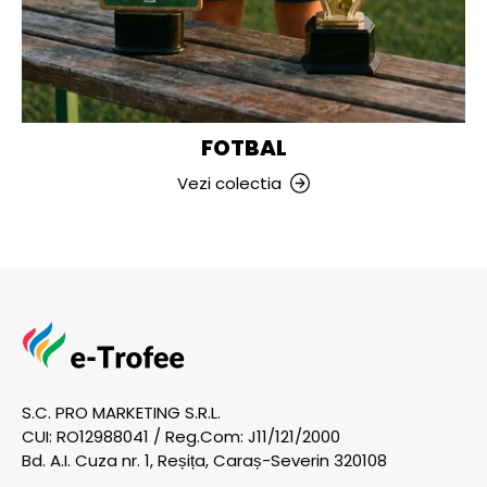
FOTBAL
Vezi colectia
S.C. PRO MARKETING S.R.L.
CUI: RO12988041 / Reg.Com: J11/121/2000
Bd. A.I. Cuza nr. 1, Reșița, Caraș-Severin 320108