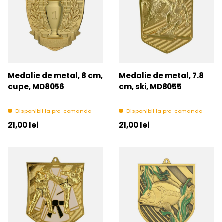
Medalie de metal, 8 cm,
Medalie de metal, 7.8
cupe, MD8056
cm, ski, MD8055
Disponibil la pre-comanda
Disponibil la pre-comanda
Pret initial
Pret initial
21,00 lei
21,00 lei