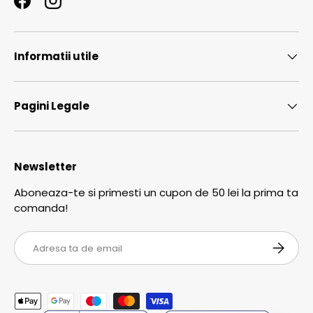
Facebook
Instagram
Informatii utile
Pagini Legale
Newsletter
Aboneaza-te si primesti un cupon de 50 lei la prima ta
comanda!
Email
ABONEA
Metode de plata acceptate