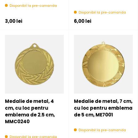
Disponibil la pre-comanda
Disponibil la pre-comanda
Pret initial
Pret initial
3,00 lei
6,00 lei
Medalie de metal, 4
Medalie de metal, 7 cm,
cm, cu loc pentru
cu loc pentru emblema
emblema de 2.5 cm,
de 5 cm, ME7001
MMC0240
Disponibil la pre-comanda
Disponibil la pre-comanda