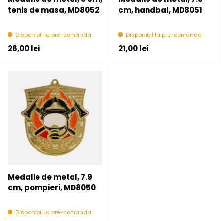
tenis de masa, MD8052
cm, handbal, MD8051
Disponibil la pre-comanda
Disponibil la pre-comanda
Pret initial
Pret initial
26,00 lei
21,00 lei
Medalie de metal, 7.9
cm, pompieri, MD8050
Disponibil la pre-comanda