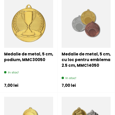
Medalie de metal, 5 cm,
Medalie de metal, 5 cm,
podium, MMC30050
cu loc pentru emblema
2.5 cm, MMC14050
In stoc!
In stoc!
Pret initial
Pret initial
7,00 lei
7,00 lei