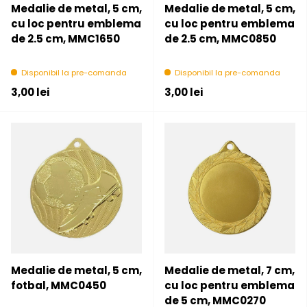
Medalie de metal, 5 cm,
Medalie de metal, 5 cm,
cu loc pentru emblema
cu loc pentru emblema
de 2.5 cm, MMC1650
de 2.5 cm, MMC0850
Disponibil la pre-comanda
Disponibil la pre-comanda
Pret initial
Pret initial
3,00 lei
3,00 lei
Medalie de metal, 5 cm,
Medalie de metal, 7 cm,
fotbal, MMC0450
cu loc pentru emblema
de 5 cm, MMC0270