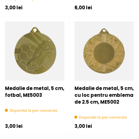
Pret initial
Pret initial
3,00 lei
6,00 lei
Medalie de metal, 5 cm,
Medalie de metal, 5 cm,
fotbal, ME5003
cu loc pentru emblema
de 2.5 cm, ME5002
Disponibil la pre-comanda
Disponibil la pre-comanda
Pret initial
Pret initial
3,00 lei
3,00 lei