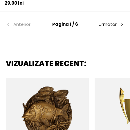
Pret initial
29,00 lei
Anterior
Pagina 1 / 6
Urmator
VIZUALIZATE RECENT: