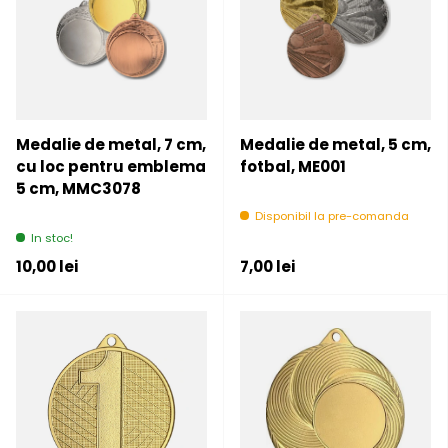
Medalie de metal, 7 cm,
Medalie de metal, 5 cm,
cu loc pentru emblema
fotbal, ME001
5 cm, MMC3078
Disponibil la pre-comanda
In stoc!
Pret initial
Pret initial
10,00 lei
7,00 lei