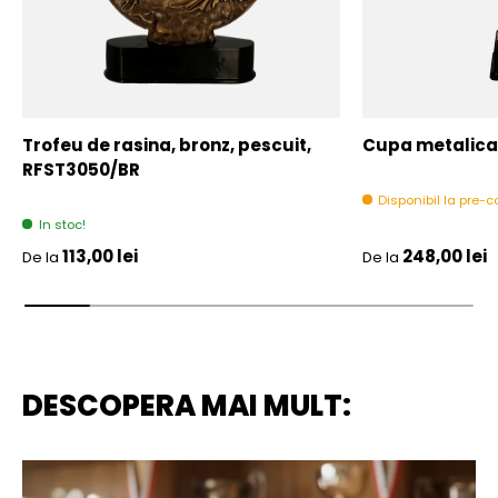
Trofeu de rasina, bronz, pescuit,
Cupa metalica,
RFST3050/BR
Disponibil la pre
In stoc!
Pret initial
Pret initial
113,00 lei
248,00 lei
De la
De la
DESCOPERA MAI MULT: