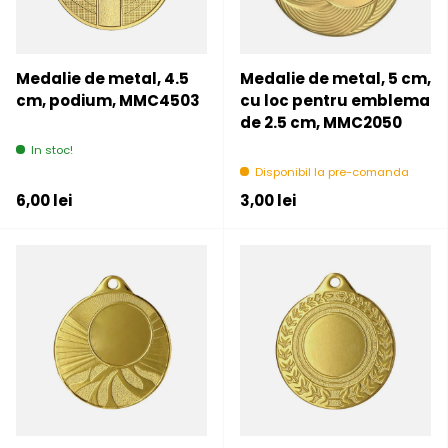
Medalie de metal, 4.5
Medalie de metal, 5 cm,
cm, podium, MMC4503
cu loc pentru emblema
de 2.5 cm, MMC2050
In stoc!
Disponibil la pre-comanda
Pret initial
Pret initial
6,00 lei
3,00 lei