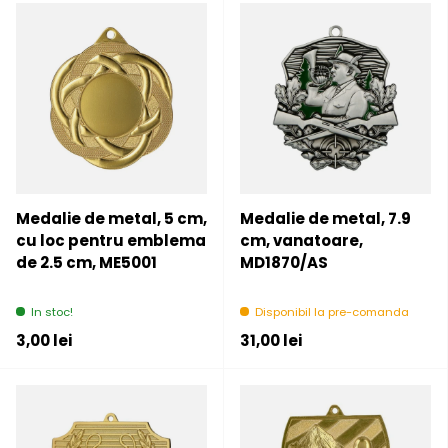
Medalie de metal, 5 cm,
Medalie de metal, 7.9
cu loc pentru emblema
cm, vanatoare,
de 2.5 cm, ME5001
MD1870/AS
In stoc!
Disponibil la pre-comanda
Pret initial
Pret initial
3,00 lei
31,00 lei