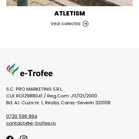
ATLETISM
Vezi colectia
S.C. PRO MARKETING S.R.L.
CUI: RO12988041 / Reg.Com: J11/121/2000
Bd. A.I. Cuza nr. 1, Reșița, Caraș-Severin 320108
0730 596 894
contact@e-trofee.ro