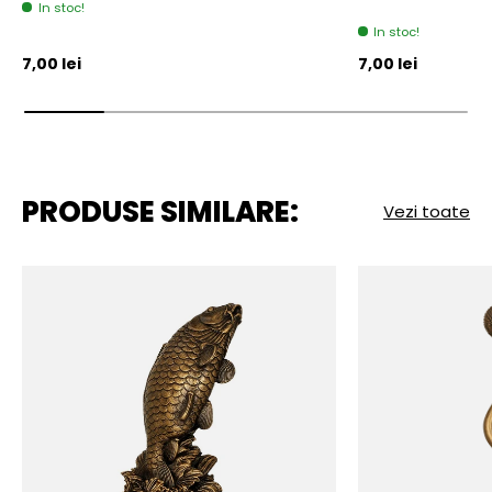
In stoc!
In stoc!
Pret initial
Pret initial
7,00 lei
7,00 lei
PRODUSE SIMILARE:
Vezi toate