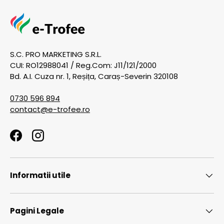
S.C. PRO MARKETING S.R.L.
CUI: RO12988041 / Reg.Com: J11/121/2000
Bd. A.I. Cuza nr. 1, Reșița, Caraș-Severin 320108
0730 596 894
contact@e-trofee.ro
Facebook
Instagram
Informatii utile
Pagini Legale