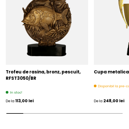
Trofeu de rasina, bronz, pescuit,
Cupa metalica,
RFST3050/BR
Disponibil la pre
In stoc!
Pret initial
Pret initial
113,00 lei
248,00 lei
De la
De la