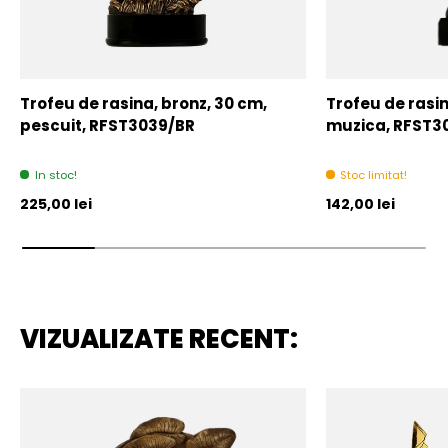
Trofeu de rasina, bronz, 30 cm,
Trofeu de rasin
pescuit, RFST3039/BR
muzica, RFST3
In stoc!
Stoc limitat!
Pret initial
Pret initial
225,00 lei
142,00 lei
VIZUALIZATE RECENT: