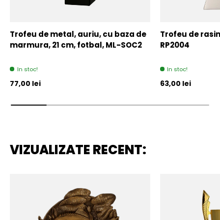
Trofeu de metal, auriu, cu baza de
Trofeu de rasin
marmura, 21 cm, fotbal, ML-SOC2
RP2004
In stoc!
In stoc!
Pret initial
Pret initial
77,00 lei
63,00 lei
VIZUALIZATE RECENT: