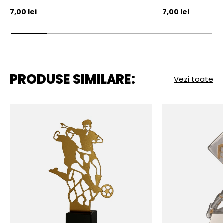
Pret initial
Pret initial
7,00 lei
7,00 lei
PRODUSE SIMILARE:
Vezi toate