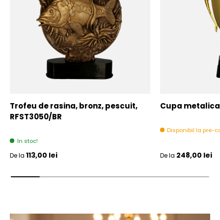
Trofeu de rasina, bronz, pescuit,
Cupa metalica,
RFST3050/BR
Disponibil la pre
In stoc!
Pret initial
Pret initial
113,00 lei
248,00 lei
De la
De la