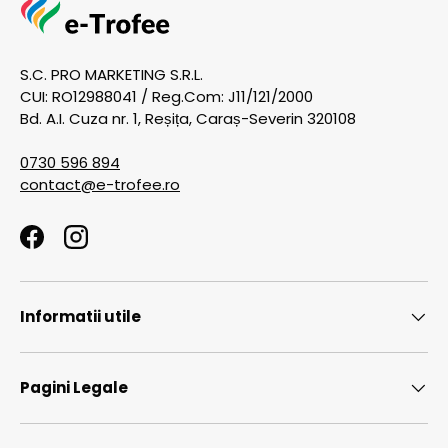
S.C. PRO MARKETING S.R.L.
CUI: RO12988041 / Reg.Com: J11/121/2000
Bd. A.I. Cuza nr. 1, Reșița, Caraș-Severin 320108
0730 596 894
contact@e-trofee.ro
Facebook
Instagram
Informatii utile
Pagini Legale