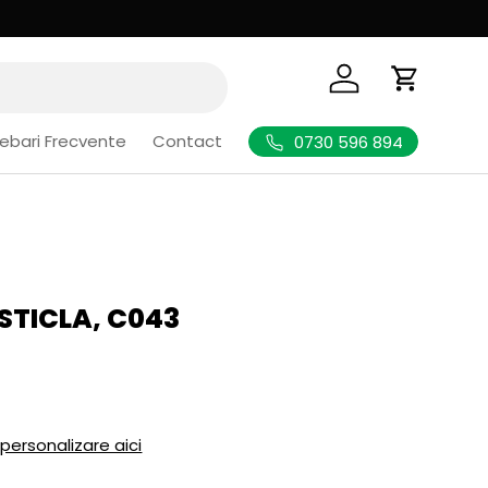
Logheaza-te
Cos de Cu
rebari Frecvente
Contact
0730 596 894
STICLA, C043
l
 personalizare aici