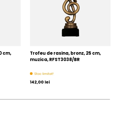
0 cm,
Trofeu de rasina, bronz, 25 cm,
Trof
muzica, RFST3038/BR
RFS
Stoc limitat!
In 
Pret initial
Pret 
142,00 lei
De la