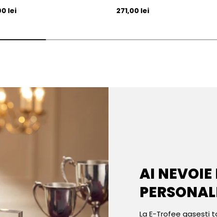
l
Pret initial
0 lei
271,00 lei
AI NEVOIE
PERSONAL
La E-Trofee gasesti t