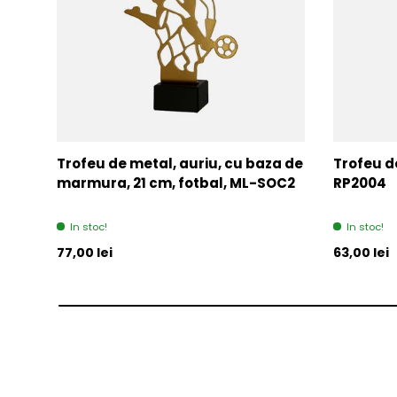
Trofeu de metal, auriu, cu baza de
Trofeu de
marmura, 21 cm, fotbal, ML-SOC2
RP2004
In stoc!
In stoc!
Pret initial
Pret initia
77,00 lei
63,00 lei