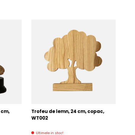
7 cm,
Trofeu de lemn, 24 cm, copac,
Tro
WT002
Di
Ultimele in stoc!