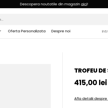
Descopera noutatile din magazin
aici
!
Oferta Personalizata
Despre noi
Int
TROFEU DE 
Pret initia
415,00 lei
Afla detalii despre