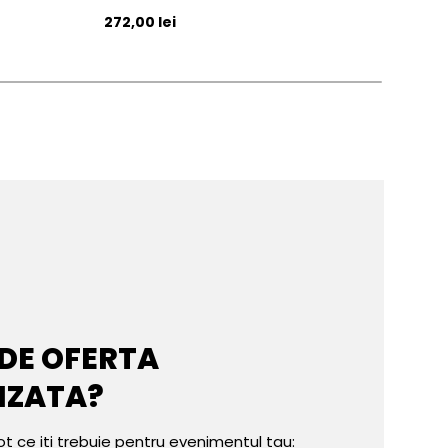
Pret initial
Pret 
272,00 lei
271,
 DE OFERTA
IZATA?
ot ce iti trebuie pentru evenimentul tau: