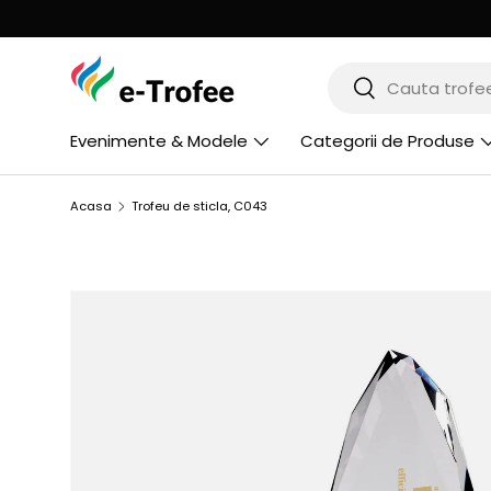
MERGI LA CONTINUT
Cauta
Cauta
Evenimente & Modele
Categorii de Produse
Acasa
Trofeu de sticla, C043
Imaginea 2 este acum vizibila in galerie
SARI LA INFORMATIILE PRODUSULUI