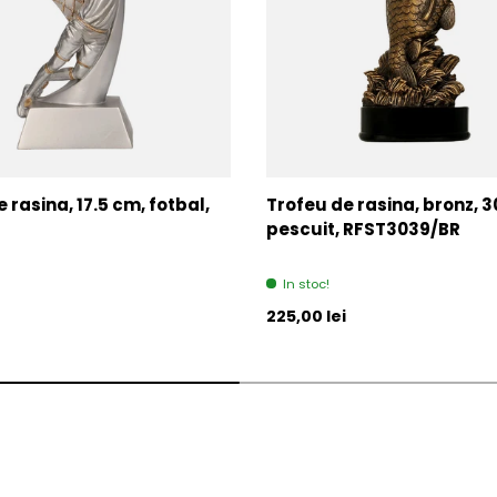
 rasina, 17.5 cm, fotbal,
Trofeu de rasina, bronz, 3
pescuit, RFST3039/BR
In stoc!
l
Pret initial
225,00 lei