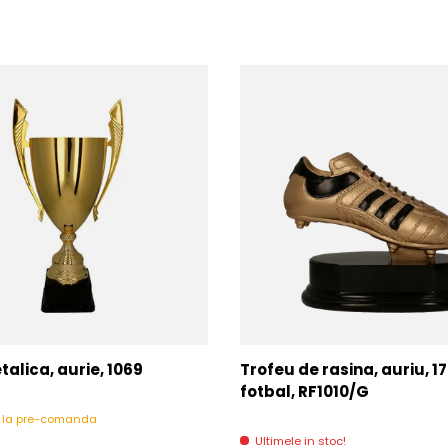
alica, aurie, 1069
Trofeu de rasina, auriu, 1
fotbal, RF1010/G
l la pre-comanda
Ultimele in stoc!