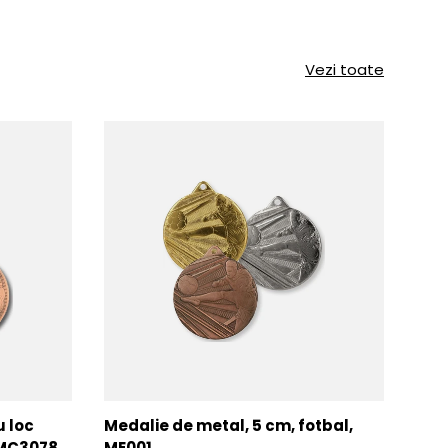
Vezi toate
u loc
Medalie de metal, 5 cm, fotbal,
Med
MMC3078
ME001
MM