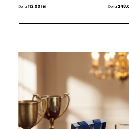
Pret initial
Pret initia
113,00 lei
248,0
De la
De la