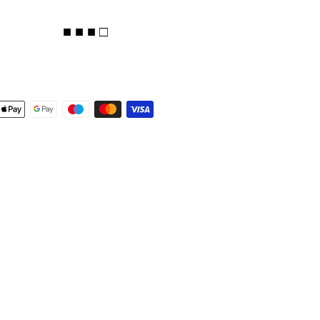
■ ■ ■ □