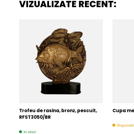
VIZUALIZATE RECENT:
Trofeu de rasina, bronz, pescuit,
Cupa met
RFST3050/BR
Disponibi
In stoc!