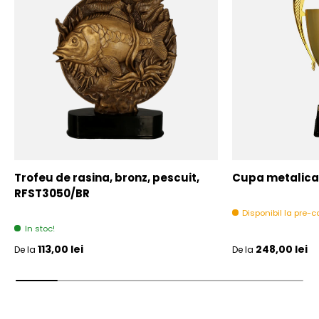
Trofeu de rasina, bronz, pescuit,
Cupa metalica,
RFST3050/BR
Disponibil la pre
In stoc!
Pret initial
Pret initial
113,00 lei
248,00 lei
De la
De la