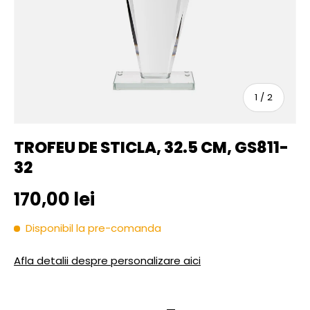
sau
1
/
2
TROFEU DE STICLA, 32.5 CM, GS811-
32
Pret initial
170,00 lei
Disponibil la pre-comanda
Afla detalii despre personalizare aici