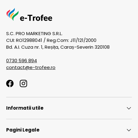
S.C. PRO MARKETING S.R.L.
CUI: RO12988041 / Reg.Com: J11/121/2000
Bd. A.I. Cuza nr. 1, Reșița, Caraș-Severin 320108
0730 596 894
contact@e-trofee.ro
Facebook
Instagram
Informatii utile
Pagini Legale