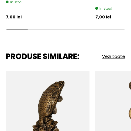
In stoc!
In stoc!
Pret initial
Pret initial
7,00 lei
7,00 lei
PRODUSE SIMILARE:
Vezi toate