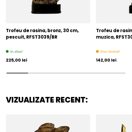
Trofeu de rasina, bronz, 30 cm,
Trofeu de rasin
pescuit, RFST3039/BR
muzica, RFST3
In stoc!
Stoc limitat!
Pret initial
Pret initial
225,00 lei
142,00 lei
VIZUALIZATE RECENT: