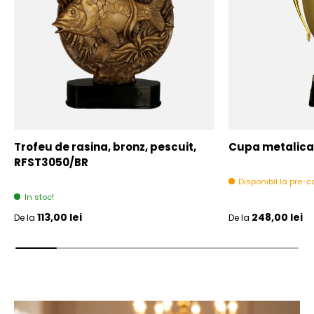
Trofeu de rasina, bronz, pescuit,
Cupa metalica,
RFST3050/BR
Disponibil la pre
In stoc!
Pret initial
Pret initial
113,00 lei
248,00 lei
De la
De la