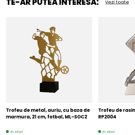
TE-AR PUTEA INTERESA:
Vezi toate
Trofeu de metal, auriu, cu baza de
Trofeu de rasin
marmura, 21 cm, fotbal, ML-SOC2
RP2004
In stoc!
In stoc!