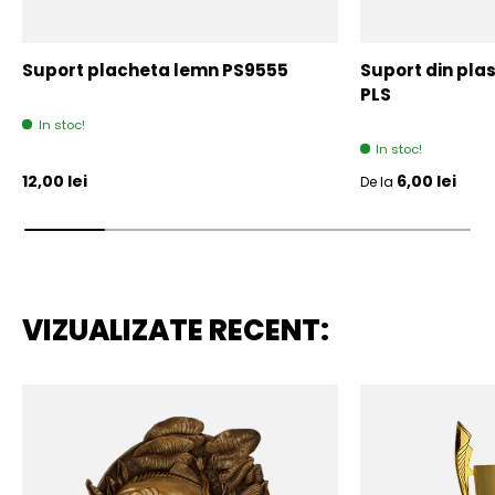
Suport placheta lemn PS9555
Suport din plas
PLS
In stoc!
In stoc!
Pret initial
Pret initial
12,00 lei
6,00 lei
De la
VIZUALIZATE RECENT: