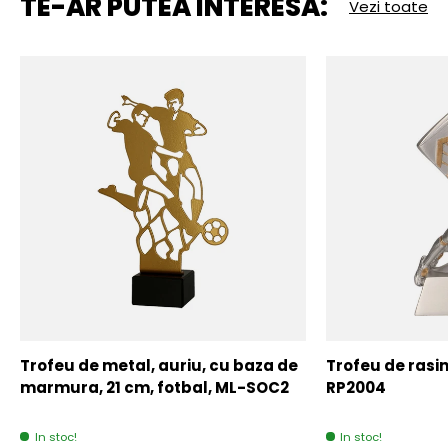
TE-AR PUTEA INTERESA:
Vezi toate
Trofeu de metal, auriu, cu baza de
Trofeu de rasin
marmura, 21 cm, fotbal, ML-SOC2
RP2004
In stoc!
In stoc!