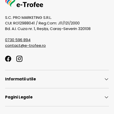
S.C. PRO MARKETING S.R.L.
CUI: RO12988041 / Reg.Com: J11/121/2000
Bd. A.I. Cuza nr. 1, Reșița, Caraș-Severin 320108
0730 596 894
contact@e-trofee.ro
Facebook
Instagram
Informatii utile
Pagini Legale