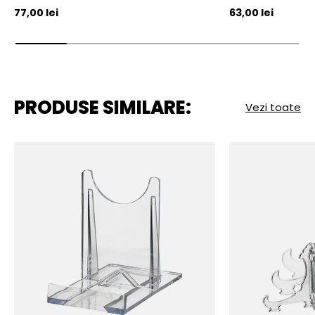
Pret initial
Pret initial
77,00 lei
63,00 lei
PRODUSE SIMILARE:
Vezi toate