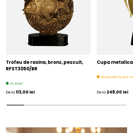
Trofeu de rasina, bronz, pescuit,
Cupa metalica,
RFST3050/BR
Disponibil la pre
In stoc!
Pret initial
Pret initial
113,00 lei
248,00 lei
De la
De la