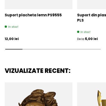
Suport placheta lemn PS9555
Suport din plas
PLS
In stoc!
In stoc!
Pret initial
Pret initial
12,00 lei
6,00 lei
De la
VIZUALIZATE RECENT: