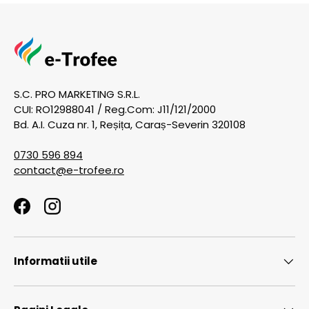
S.C. PRO MARKETING S.R.L.
CUI: RO12988041 / Reg.Com: J11/121/2000
Bd. A.I. Cuza nr. 1, Reșița, Caraș-Severin 320108
0730 596 894
contact@e-trofee.ro
Facebook
Instagram
Informatii utile