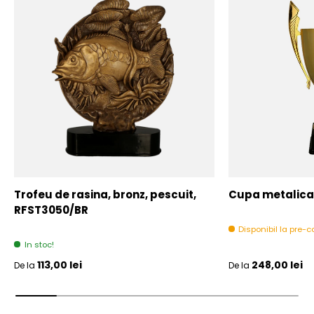
Trofeu de rasina, bronz, pescuit,
Cupa metalica,
RFST3050/BR
Disponibil la pre
In stoc!
Pret initial
Pret initial
113,00 lei
248,00 lei
De la
De la