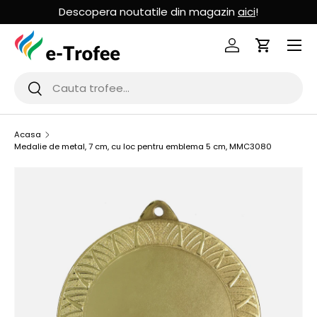
Descopera noutatile din magazin
aici
!
MERGI LA CONTINUT
Logheaza-te
Cos de Cu
Cauta
Cauta
Acasa
Medalie de metal, 7 cm, cu loc pentru emblema 5 cm, MMC3080
SARI LA INFORMATIILE PRODUSULUI