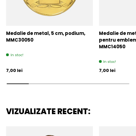
Medalie de metal, 5 cm, podium,
Medalie de meta
MMC30050
pentru emblem
MMC14050
In stoc!
In stoc!
Pret initial
Pret initial
7,00 lei
7,00 lei
VIZUALIZATE RECENT: