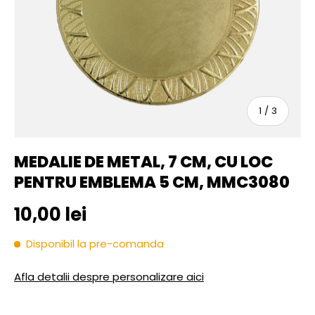
sau
1
/
3
MEDALIE DE METAL, 7 CM, CU LOC
PENTRU EMBLEMA 5 CM, MMC3080
Pret initial
10,00 lei
Disponibil la pre-comanda
Afla detalii despre personalizare aici