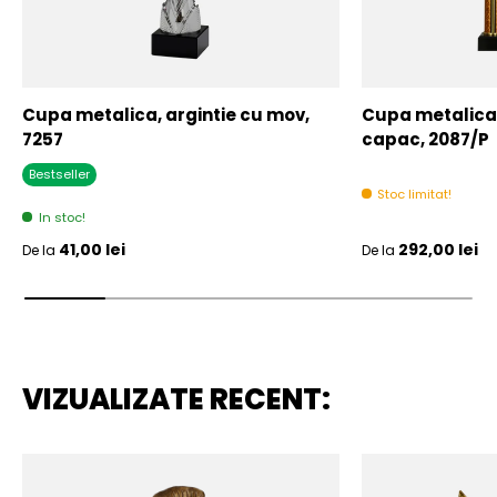
Cupa metalica, argintie cu mov,
Cupa metalica,
7257
capac, 2087/P
Bestseller
Stoc limitat!
In stoc!
Pret initial
Pret initial
41,00 lei
292,00 lei
De la
De la
VIZUALIZATE RECENT: