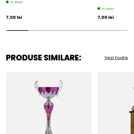
In stoc!
In stoc!
Pret initial
Pret initial
7,00 lei
7,00 lei
PRODUSE SIMILARE:
Vezi toate