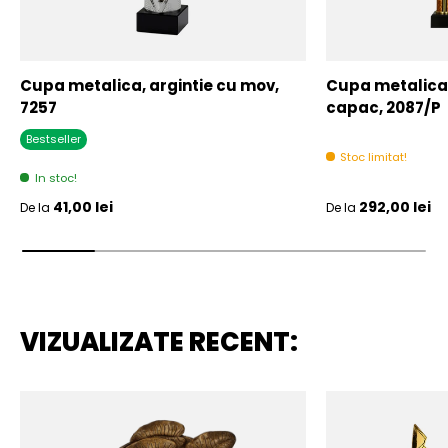
Cupa metalica, argintie cu mov,
Cupa metalica,
7257
capac, 2087/P
Bestseller
Stoc limitat!
In stoc!
Pret initial
Pret initial
41,00 lei
292,00 lei
De la
De la
VIZUALIZATE RECENT: