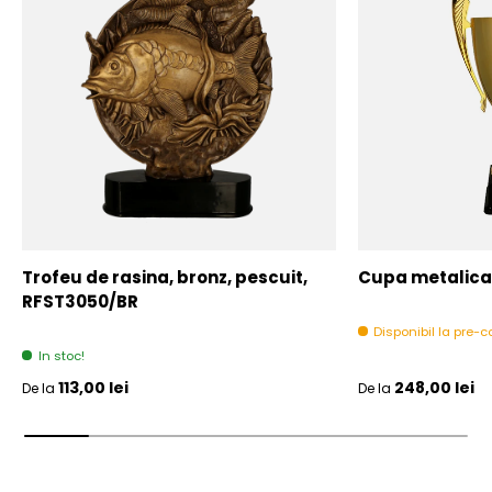
Trofeu de rasina, bronz, pescuit,
Cupa metalica,
RFST3050/BR
Disponibil la pre
In stoc!
Pret initial
Pret initial
113,00 lei
248,00 lei
De la
De la