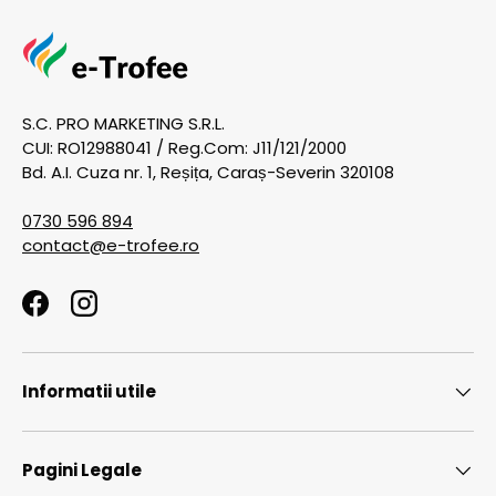
S.C. PRO MARKETING S.R.L.
CUI: RO12988041 / Reg.Com: J11/121/2000
Bd. A.I. Cuza nr. 1, Reșița, Caraș-Severin 320108
0730 596 894
contact@e-trofee.ro
Facebook
Instagram
Informatii utile
Pagini Legale