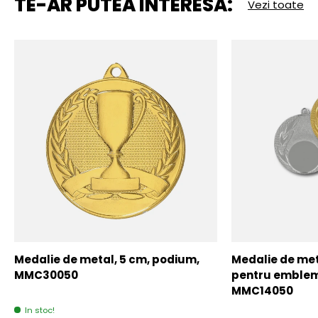
TE-AR PUTEA INTERESA:
Vezi toate
Medalie de metal, 5 cm, podium,
Medalie de meta
MMC30050
pentru emblem
MMC14050
In stoc!