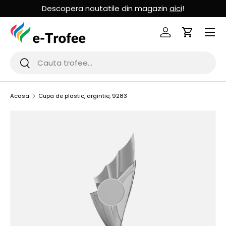
Descopera noutatile din magazin
aici
!
MERGI LA CONTINUT
Logheaza-te
Cos de Cu
Cauta
Cauta
Acasa
Cupa de plastic, argintie, 9283
SARI LA INFORMATIILE PRODUSULUI