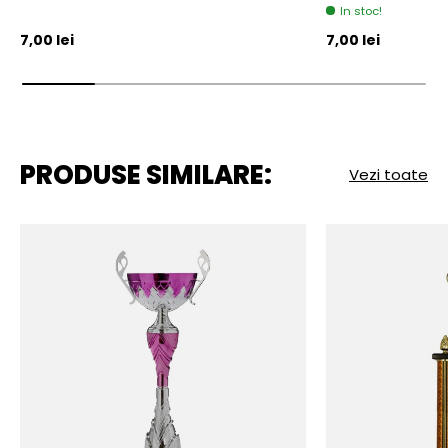
In stoc!
Pret initial
Pret initial
7,00 lei
7,00 lei
PRODUSE SIMILARE:
Vezi toate