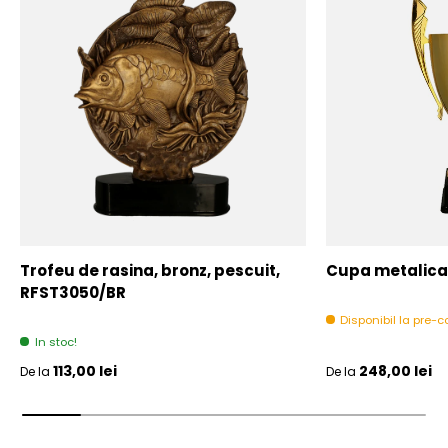
Trofeu de rasina, bronz, pescuit,
Cupa metalica,
RFST3050/BR
Disponibil la pre
In stoc!
Pret initial
Pret initial
113,00 lei
248,00 lei
De la
De la