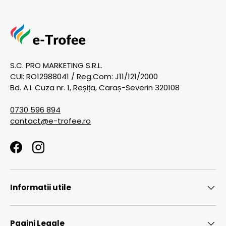
S.C. PRO MARKETING S.R.L.
CUI: RO12988041 / Reg.Com: J11/121/2000
Bd. A.I. Cuza nr. 1, Reșița, Caraș-Severin 320108
0730 596 894
contact@e-trofee.ro
Facebook
Instagram
Informatii utile
Pagini Legale