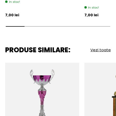
In stoc!
In stoc!
Pret initial
Pret initial
7,00 lei
7,00 lei
PRODUSE SIMILARE:
Vezi toate