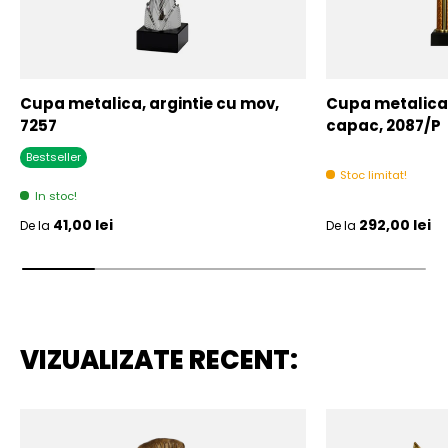
Cupa metalica, argintie cu mov,
Cupa metalica,
7257
capac, 2087/P
Bestseller
Stoc limitat!
In stoc!
Pret initial
Pret initial
41,00 lei
292,00 lei
De la
De la
VIZUALIZATE RECENT: