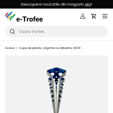
Descopera noutatile din magazin
aici
!
MERGI LA CONTINUT
Logheaza-te
Cos de Cu
Cauta
Cauta
Acasa
Cupa de plastic, argintie cu albastru, 9233
SARI LA INFORMATIILE PRODUSULUI