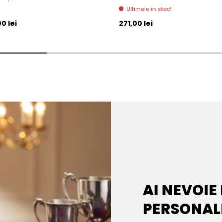
Ultimele in stoc!
l
Pret initial
0 lei
271,00 lei
AI NEVOIE
PERSONAL