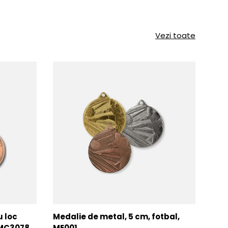
Vezi toate
u loc
Medalie de metal, 5 cm, fotbal,
Med
MMC3078
ME001
MM