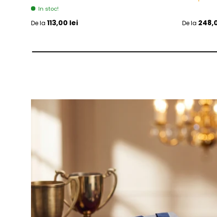
In stoc!
Pret initial
Pret initia
113,00 lei
248,0
De la
De la