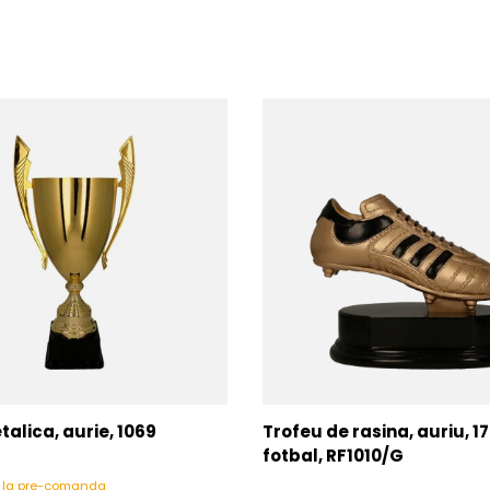
alica, aurie, 1069
Trofeu de rasina, auriu, 1
fotbal, RF1010/G
l la pre-comanda