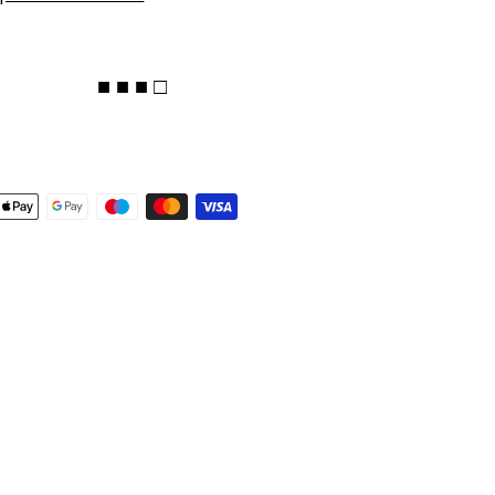
■ ■ ■ □