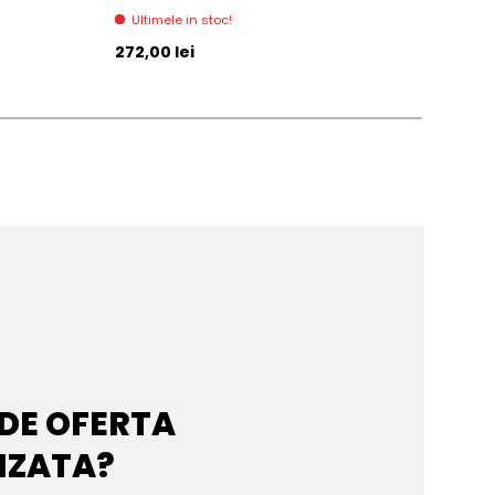
Ultimele in stoc!
Di
Pret initial
Pret 
272,00 lei
271,
 DE OFERTA
IZATA?