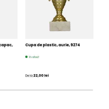
 capac,
Cupa de plastic, aurie, 9274
Cup
313
In stoc!
Ult
Pret initial
Pret 
22,00 lei
De la
De la