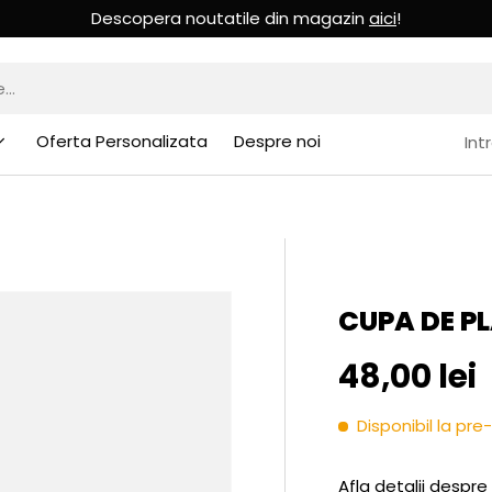
Descopera noutatile din magazin
aici
!
Oferta Personalizata
Despre noi
Int
CUPA DE PL
Pret initia
48,00 lei
Disponibil la p
Afla detalii despre