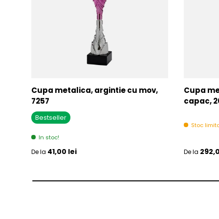
Cupa metalica, argintie cu mov,
Cupa met
7257
capac, 2
Bestseller
Stoc limita
In stoc!
Pret initial
Pret initia
41,00 lei
292,0
De la
De la