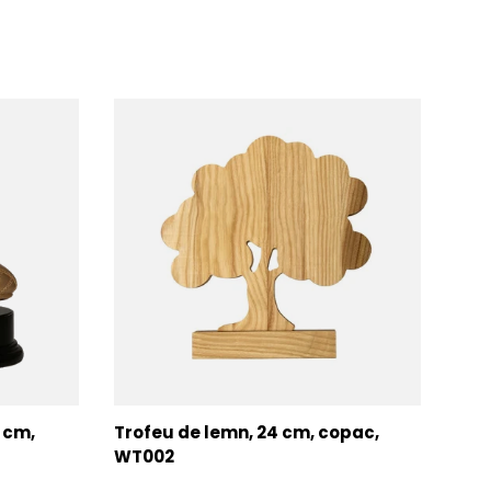
7 cm,
Trofeu de lemn, 24 cm, copac,
Trof
WT002
AC0