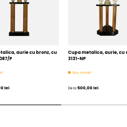
alica, aurie cu bronz, cu
Cupa metalica, aurie, cu
087/P
3131-NP
t!
Stoc limitat!
l
Pret initial
0 lei
500,00 lei
De la