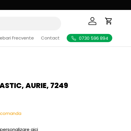
Logheaza-te
Cos de Cu
rebari Frecvente
Contact
0730 596 894
ASTIC, AURIE, 7249
l
re-comanda
 personalizare aici