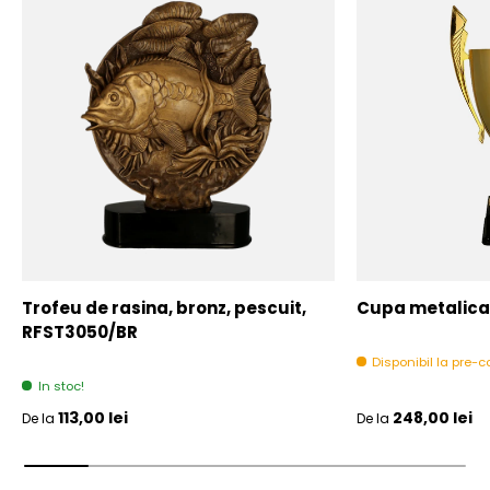
Trofeu de rasina, bronz, pescuit,
Cupa metalica,
RFST3050/BR
Disponibil la pre
In stoc!
Pret initial
Pret initial
113,00 lei
248,00 lei
De la
De la