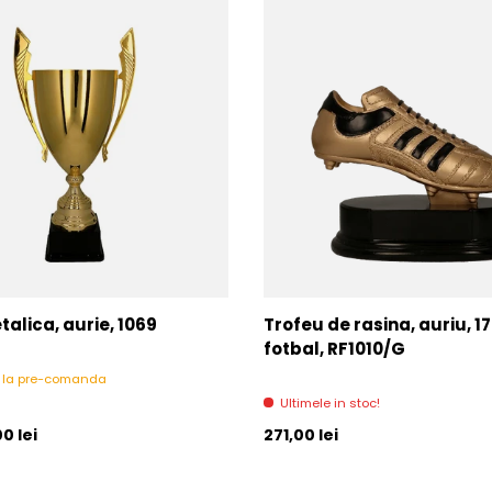
alica, aurie, 1069
Trofeu de rasina, auriu, 1
fotbal, RF1010/G
l la pre-comanda
Ultimele in stoc!
l
Pret initial
0 lei
271,00 lei