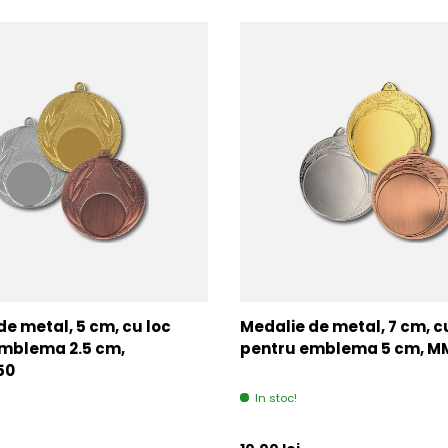
de metal, 5 cm, cu loc
Medalie de metal, 7 cm, c
mblema 2.5 cm,
pentru emblema 5 cm, 
50
In stoc!
l
Pret initial