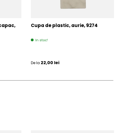
 capac,
Cupa de plastic, aurie, 9274
Cup
313
In stoc!
Ult
Pret initial
Pret 
22,00 lei
De la
De la