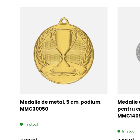
Medalie de metal, 5 cm, podium,
Medalie 
MMC30050
pentru e
MMC140
In stoc!
In stoc!
Pret initial
Pret initia