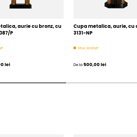
alica, aurie cu bronz, cu
Cupa metalica, aurie, cu
087/P
3131-NP
t!
Stoc limitat!
l
Pret initial
0 lei
500,00 lei
De la