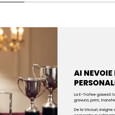
AI NEVOIE
PERSONAL
La E-Trofee gasesti t
gravura, print, transf
De la tricouri, insign