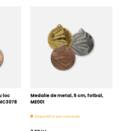
u loc
Medalie de metal, 5 cm, fotbal,
Med
MMC3078
ME001
MM
Disponibil la pre-comanda
In 
Pret initial
Pret 