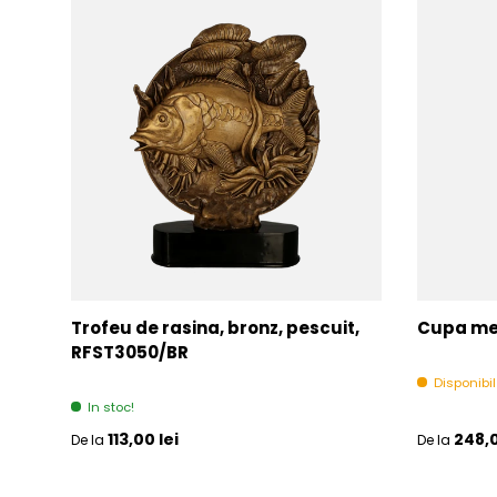
Trofeu de rasina, bronz, pescuit,
Cupa met
RFST3050/BR
Disponibi
In stoc!
Pret initial
Pret initia
113,00 lei
248,0
De la
De la