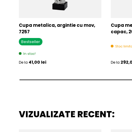
Cupa metalica, argintie cu mov,
Cupa met
7257
capac, 2
Bestseller
Stoc limita
In stoc!
Pret initial
Pret initia
41,00 lei
292,0
De la
De la
VIZUALIZATE RECENT: