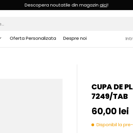
Descopera noutatile din magazin
aici
!
Oferta Personalizata
Despre noi
Int
CUPA DE PL
7249/TAB
Pret initia
60,00 lei
Disponibil la p