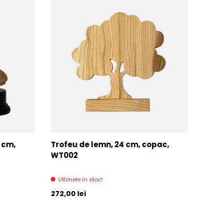
7 cm,
Trofeu de lemn, 24 cm, copac,
Tro
WT002
Di
Ultimele in stoc!
Pret initial
Pret 
272,00 lei
271,