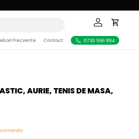
Logheaza-te
Cos de Cu
rebari Frecvente
Contact
0730 596 894
ASTIC, AURIE, TENIS DE MASA,
l
re-comanda