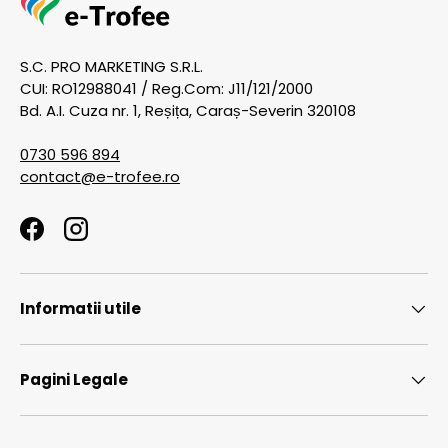
S.C. PRO MARKETING S.R.L.
CUI: RO12988041 / Reg.Com: J11/121/2000
Bd. A.I. Cuza nr. 1, Reșița, Caraș-Severin 320108
0730 596 894
contact@e-trofee.ro
Facebook
Instagram
Informatii utile
Pagini Legale