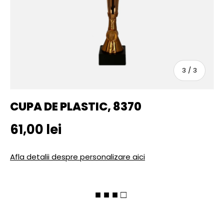
sau
3
/
3
CUPA DE PLASTIC, 8370
Pret initial
61,00 lei
Afla detalii despre personalizare aici
■ ■ ■ □