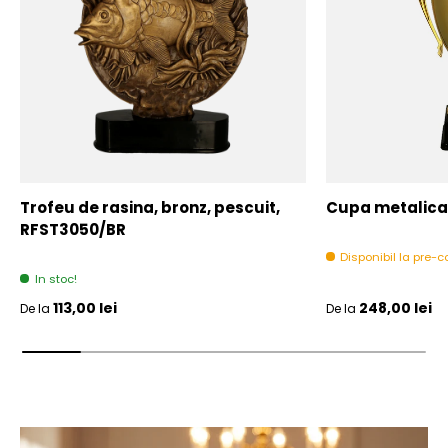
Trofeu de rasina, bronz, pescuit,
Cupa metalica,
RFST3050/BR
Disponibil la pre
In stoc!
Pret initial
Pret initial
113,00 lei
248,00 lei
De la
De la