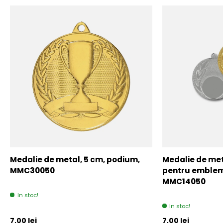
Medalie de metal, 5 cm, podium,
Medalie de meta
MMC30050
pentru emblem
MMC14050
In stoc!
In stoc!
Pret initial
Pret initial
7,00 lei
7,00 lei