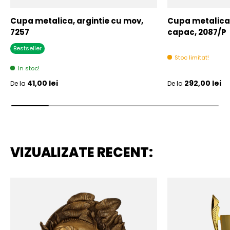
Cupa metalica, argintie cu mov,
Cupa metalica,
7257
capac, 2087/P
Bestseller
Stoc limitat!
In stoc!
Pret initial
Pret initial
41,00 lei
292,00 lei
De la
De la
VIZUALIZATE RECENT: