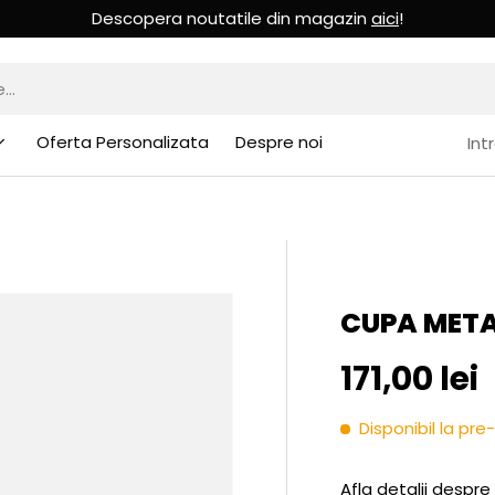
Descopera noutatile din magazin
aici
!
Oferta Personalizata
Despre noi
Int
CUPA METAL
Pret initia
171,00 lei
Disponibil la p
Afla detalii despre