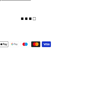
■ ■ ■ □