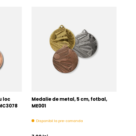
u loc
Medalie de metal, 5 cm, fotbal,
Med
MMC3078
ME001
MM
Disponibil la pre-comanda
In 
Pret initial
Pret 