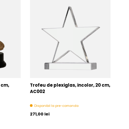
7 cm,
Trofeu de plexiglas, incolor, 20 cm,
Tro
AC002
Di
Disponibil la pre-comanda
Pret initial
Pret 
271,00 lei
271,