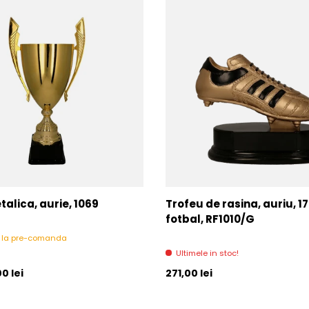
alica, aurie, 1069
Trofeu de rasina, auriu, 1
fotbal, RF1010/G
l la pre-comanda
Ultimele in stoc!
l
Pret initial
0 lei
271,00 lei