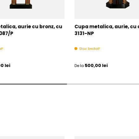
alica, aurie cu bronz, cu
Cupa metalica, aurie, cu
087/P
3131-NP
t!
Stoc limitat!
l
Pret initial
0 lei
500,00 lei
De la