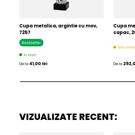
Cupa metalica, argintie cu mov,
Cupa met
7257
capac, 2
Bestseller
Stoc limita
In stoc!
Pret initial
Pret initia
41,00 lei
292,0
De la
De la
VIZUALIZATE RECENT: