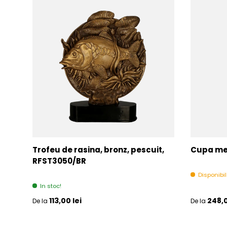
Trofeu de rasina, bronz, pescuit,
Cupa met
RFST3050/BR
Disponibi
In stoc!
Pret initial
Pret initia
113,00 lei
248,0
De la
De la