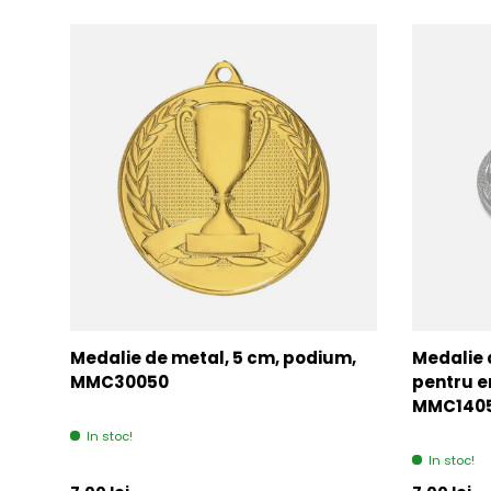
Medalie de metal, 5 cm, podium,
Medalie 
MMC30050
pentru e
MMC140
In stoc!
In stoc!
Pret initial
Pret initia