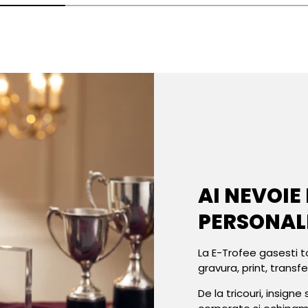
AI NEVOIE
PERSONAL
La E-Trofee gasesti t
gravura, print, transf
De la tricouri, insign