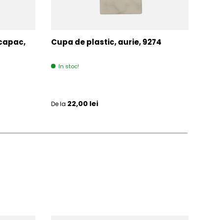
 capac,
Cupa de plastic, aurie, 9274
Cup
313
In stoc!
Ult
Pret initial
Pret 
22,00 lei
De la
De la