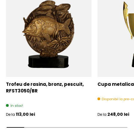
Trofeu de rasina, bronz, pescuit,
Cupa metalica,
RFST3050/BR
Disponibil la pre
In stoc!
Pret initial
Pret initial
113,00 lei
248,00 lei
De la
De la