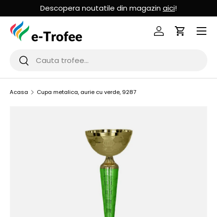
Descopera noutatile din magazin
aici
!
MERGI LA CONTINUT
Logheaza-te
Cos de Cu
Cauta
Cauta
Acasa
Cupa metalica, aurie cu verde, 9287
SARI LA INFORMATIILE PRODUSULUI