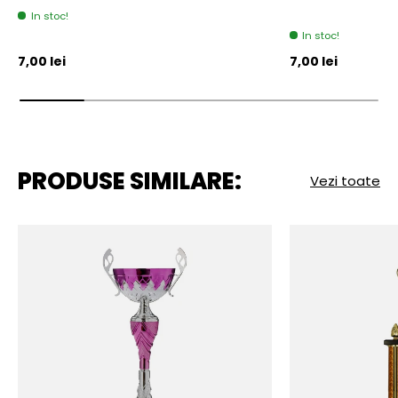
In stoc!
In stoc!
Pret initial
Pret initial
7,00 lei
7,00 lei
PRODUSE SIMILARE:
Vezi toate