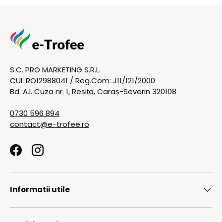
S.C. PRO MARKETING S.R.L.
CUI: RO12988041 / Reg.Com: J11/121/2000
Bd. A.I. Cuza nr. 1, Reșița, Caraș-Severin 320108
0730 596 894
contact@e-trofee.ro
Facebook
Instagram
Informatii utile