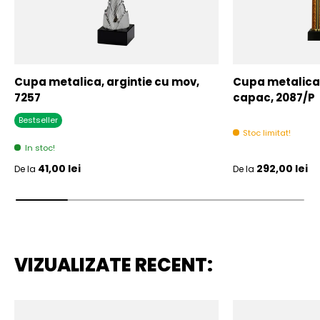
Cupa metalica, argintie cu mov,
Cupa metalica,
7257
capac, 2087/P
Bestseller
Stoc limitat!
In stoc!
Pret initial
Pret initial
41,00 lei
292,00 lei
De la
De la
VIZUALIZATE RECENT: