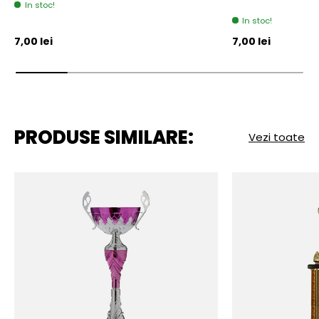
In stoc!
In stoc!
Pret initial
Pret initial
7,00 lei
7,00 lei
PRODUSE SIMILARE:
Vezi toate