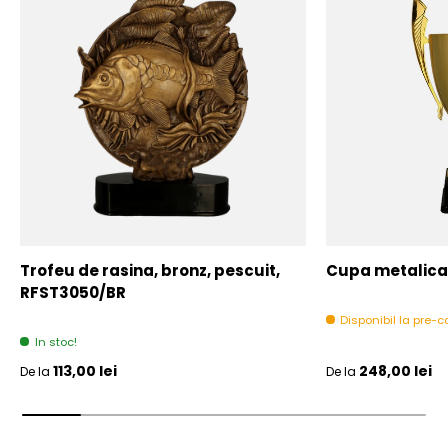
Trofeu de rasina, bronz, pescuit,
Cupa metalica,
RFST3050/BR
Disponibil la pre
In stoc!
Pret initial
Pret initial
113,00 lei
248,00 lei
De la
De la