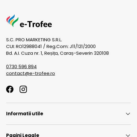
S.C. PRO MARKETING S.R.L.
CUI: RO12988041 / Reg.Com: J11/121/2000
Bd. A.I. Cuza nr. 1, Reșița, Caraș-Severin 320108
0730 596 894
contact@e-trofee.ro
Facebook
Instagram
Informatii utile
Pagini Legale