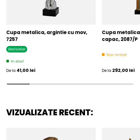
Cupa metalica, argintie cu mov,
Cupa metalica,
7257
capac, 2087/P
Bestseller
Stoc limitat!
In stoc!
Pret initial
Pret initial
41,00 lei
292,00 lei
De la
De la
VIZUALIZATE RECENT: