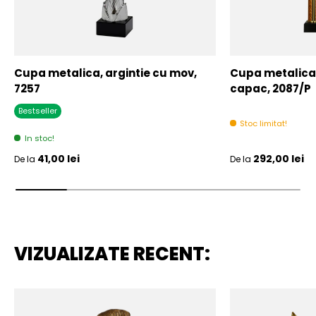
Cupa metalica, argintie cu mov,
Cupa metalica,
7257
capac, 2087/P
Bestseller
Stoc limitat!
In stoc!
Pret initial
Pret initial
41,00 lei
292,00 lei
De la
De la
VIZUALIZATE RECENT: