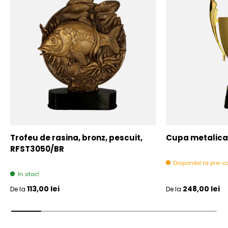
Trofeu de rasina, bronz, pescuit,
Cupa metalica,
RFST3050/BR
Disponibil la pre
In stoc!
Pret initial
Pret initial
113,00 lei
248,00 lei
De la
De la