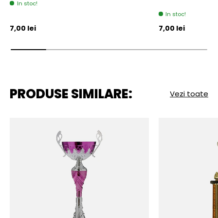
In stoc!
In stoc!
Pret initial
Pret initial
7,00 lei
7,00 lei
PRODUSE SIMILARE:
Vezi toate