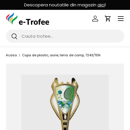
Descopera noutatile din magazin
aici
!
MERGI LA CONTINUT
Logheaza-te
Cos de Cu
Cauta
Cauta
Acasa
Cupa de plastic, aurie, tenis de camp, 7243/TEN
SARI LA INFORMATIILE PRODUSULUI