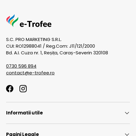
S.C. PRO MARKETING S.R.L.
CUI: RO12988041 / Reg.Com: J11/121/2000
Bd. A.I. Cuza nr. 1, Reșița, Caraș-Severin 320108
0730 596 894
contact@e-trofee.ro
Facebook
Instagram
Informatii utile
Pagini Legale