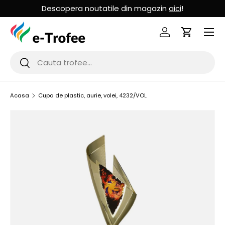
Descopera noutatile din magazin
aici
!
MERGI LA CONTINUT
Logheaza-te
Cos de Cu
Cauta
Cauta
Acasa
Cupa de plastic, aurie, volei, 4232/VOL
SARI LA INFORMATIILE PRODUSULUI