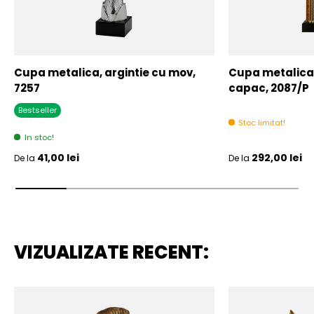
Cupa metalica, argintie cu mov,
Cupa metalica,
7257
capac, 2087/P
Bestseller
Stoc limitat!
In stoc!
Pret initial
Pret initial
41,00 lei
292,00 lei
De la
De la
VIZUALIZATE RECENT: