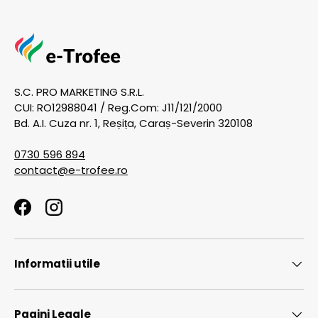
S.C. PRO MARKETING S.R.L.
CUI: RO12988041 / Reg.Com: J11/121/2000
Bd. A.I. Cuza nr. 1, Reșița, Caraș-Severin 320108
0730 596 894
contact@e-trofee.ro
Facebook
Instagram
Informatii utile
Pagini Legale