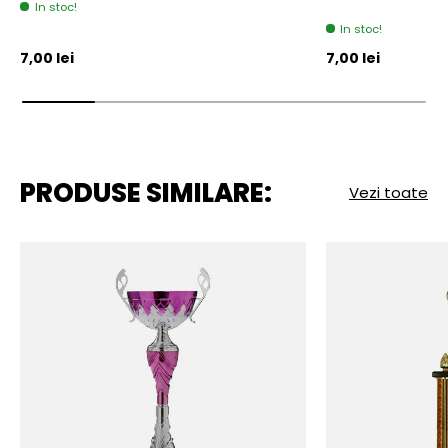
In stoc!
In stoc!
Pret initial
Pret initial
7,00 lei
7,00 lei
PRODUSE SIMILARE:
Vezi toate