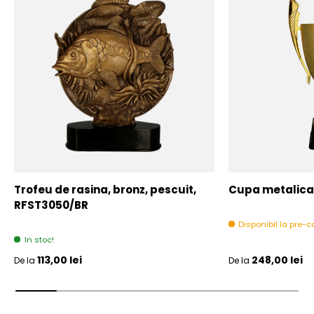
Trofeu de rasina, bronz, pescuit,
Cupa metalica,
RFST3050/BR
Disponibil la pre
In stoc!
Pret initial
Pret initial
113,00 lei
248,00 lei
De la
De la