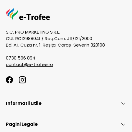
S.C. PRO MARKETING S.R.L.
CUI: RO12988041 / Reg.Com: J11/121/2000
Bd. A.I. Cuza nr. 1, Reșița, Caraș-Severin 320108
0730 596 894
contact@e-trofee.ro
Facebook
Instagram
Informatii utile
Pagini Legale