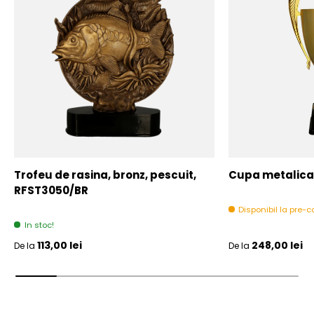
Trofeu de rasina, bronz, pescuit,
Cupa metalica,
RFST3050/BR
Disponibil la pre
In stoc!
Pret initial
Pret initial
113,00 lei
248,00 lei
De la
De la