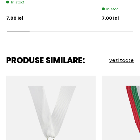
In stoc!
In stoc!
Pret initial
Pret initial
7,00 lei
7,00 lei
PRODUSE SIMILARE:
Vezi toate