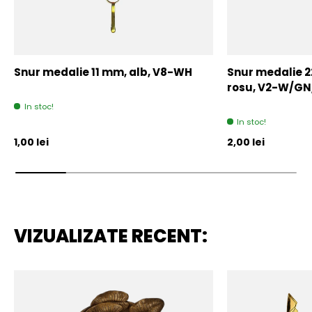
Snur medalie 11 mm, alb, V8-WH
Snur medalie 
rosu, V2-W/GN
In stoc!
In stoc!
Pret initial
Pret initial
1,00 lei
2,00 lei
VIZUALIZATE RECENT: